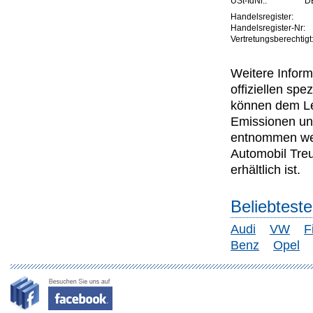
USt-IdNr.:
D
Handelsregister:
Handelsregister-Nr:
Vertretungsberechtigt
Weitere Inform
offiziellen s
können dem Lei
Emissionen un
entnommen wer
Automobil Tre
erhältlich ist.
Beliebtest
Audi
VW
F
Benz
Opel