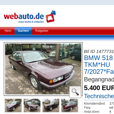
Hem
Suchen
Ratgeber
Bil ID 147773
BMW 518 i
TKM*HU
7/2027*Fa
Begangnad
5.400 EU
Technische
Kilomäterstånd:
17
Färg:
rot
Antal dörer:
4