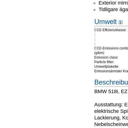
Exterior mirr
Tidligare äga
Umwelt
CO2-Effizienzklasse:
:
:
:
CO2-Emissions comb
(g/km):
Emission class:
Particle filter:
Umweltplakette:
Emissionsärmster Kraft
Beschreibu
BMW 518i, EZ
Ausstattung: E
elektrische Sp
Lackierung, Ko
Nebelscheinwer