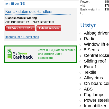
Power:
85
mehr Bilder (15)
vikt:
17
Basic weight in
13
Kontaktdaten des Händlers
kg:
Classic-Mobile Wieting
Alte Bundesstr. 16, 27616 Beverstedt
Utstyr
04747 - 931 822 2
E-Mail senden
Airbag driver
Impressum & Rechtliches
Radio
Window lift e
5 Seats
Jetzt THG Quote verkaufen
und jährlich 250 €
Central lock
kassieren!
Sliding roof
Euro 1
Textile
Alloy rims
On-board co
ABS
Fog lamps
Power steeri
Immobilizer