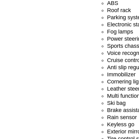
ABS
Roof rack
Parking sys
Electronic st
Fog lamps
Power steeri
Sports chass
Voice recogn
Cruise contr
Anti slip regu
Immobilizer
Cornering lig
Leather stee
Multi functio
Ski bag
Brake assist
Rain sensor
Keyless go
Exterior mirr
Tire control