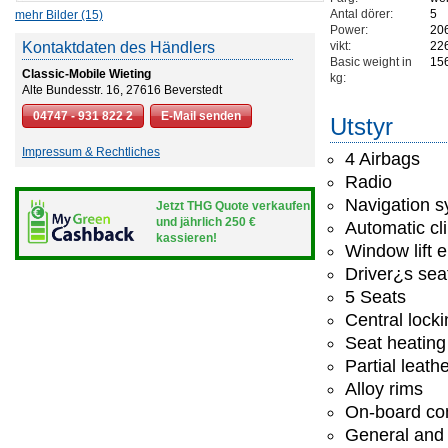
Antal dörer:
5
mehr Bilder (15)
Power:
20
Kontaktdaten des Händlers
vikt:
22
Basic weight in
15
Classic-Mobile Wieting
kg:
Alte Bundesstr. 16, 27616 Beverstedt
04747 - 931 822 2
E-Mail senden
Utstyr
Impressum & Rechtliches
4 Airbags
Radio
Navigation 
Jetzt THG Quote verkaufen
und jährlich 250 €
Automatic cl
kassieren!
Window lift e
Driver¿s seat
5 Seats
Central lock
Seat heating
Partial leath
Alloy rims
On-board co
General and 