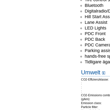
Bluetooth
Digitalradio
Hill Start Ass
Lane Assist
LED Lights
PDC Front
PDC Back
PDC Camer
Parking assis
hands-free 
Tidligare äga
Umwelt
CO2-Effizienzklasse:
:
:
:
CO2-Emissions comb
(g/km):
Emission class:
Particle filter: