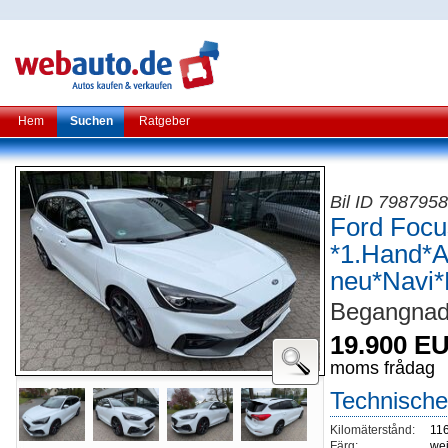
Hem
Suchen
Ratgeber
Bil ID 798795
Ford Focu
*1.Hand*
neu*Navi
Begangnad
19.900 E
moms frådag
Technische
Kilomäterstånd:
11
Färg:
wei