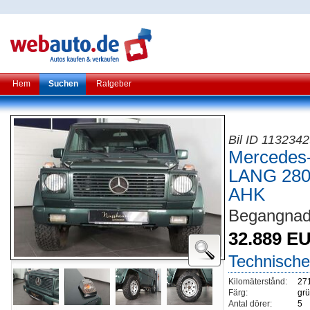
Hem
Suchen
Ratgeber
Bil ID 113234
Mercedes
LANG 28
AHK
Begangnad
32.889 E
Technische
Kilomäterstånd:
27
Färg:
grü
Antal dörer:
5