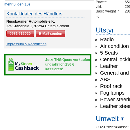
Power:
65
mehr Bilder (16)
vikt:
29
Basic weight in
28
Kontaktdaten des Händlers
kg:
Nussbaumer Automobile e.K.
Am Gräberfeld 1, 97294 Unterpleichfeld
Utstyr
0931 612020
E-Mail senden
Radio
Impressum & Rechtliches
Air condition
5 Seats
Central lock
Jetzt THG Quote verkaufen
und jährlich 250 €
Leather
kassieren!
General and 
ABS
Roof rack
Fog lamps
Power steeri
Leather stee
Umwelt
CO2-Effizienzklasse: