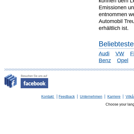
können dem Lei
Emissionen un
entnommen wer
Automobil Tre
erhältlich ist.
Beliebtest
Audi
VW
F
Benz
Opel
Kontakt
Feedback
Unternehmen
Karriere
Vilkå
Choose your lan