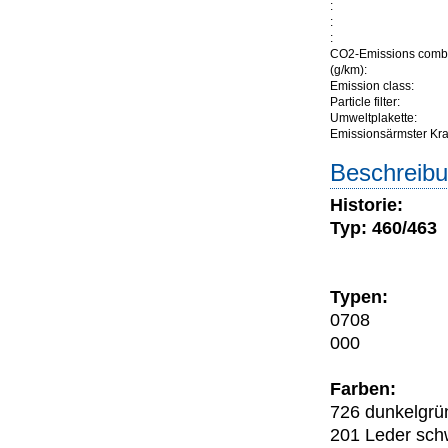
:
:
:
CO2-Emissions comb
(g/km):
Emission class:
Particle filter:
Umweltplakette:
Emissionsärmster Kraft
Beschreibu
Historie:
Typ: 460/463
Typen:
0708
000
Farben:
726 dunkelgrü
201 Leder sch