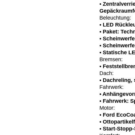
• Zentralverr
Gepäckraumfe
Beleuchtung:
• LED Rückle
• Paket: Tech
• Scheinwerfe
• Scheinwerfe
• Statische L
Bremsen:
• Feststellbr
Dach:
• Dachreling,
Fahrwerk:
• Anhängevor
• Fahrwerk: S
Motor:
• Ford EcoCo
• Ottopartikelf
• Start-Stopp