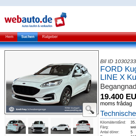
Hem
Suchen
Ratgeber
Bil ID 103023
FORD Kug
LINE X K
Begangnade,
19.400 E
moms frådag
Technische
Kilomäterstånd:
35
Färg:
wei
Antal dörer:
5