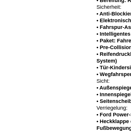
• Bereifung: 
Sicherheit:
• Anti-Blocki
• Elektronisc
• Fahrspur-As
• Intelligente
• Paket: Fahr
• Pre-Collisio
• Reifendruck
System)
• Tür-Kinders
• Wegfahrspe
Sicht:
• Außenspiege
• Innenspiege
• Seitenschei
Verriegelung:
• Ford Power-
• Heckklappe 
Fußbewegung