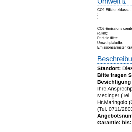
Umwelt
CO2-Effizienzklasse:
:
:
:
CO2-Emissions comb
(g/km):
Particle filter:
Umweltplakette:
Emissionsärmster Kraft
Beschreibu
Standort:
Dies
Bitte fragen 
Besichtigung 
Ihre Ansprechp
Medinger (Tel
Hr.Maringolo (
(Tel. 0711/280
Angebotsnumm
Garantie: bis: