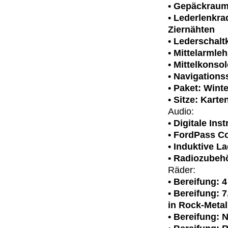
• Gepäckraum
• Lederlenkra
Ziernähten
• Lederschalt
• Mittelarmle
• Mittelkonso
• Navigations
• Paket: Winter
• Sitze: Kart
Audio:
• Digitale Ins
• FordPass C
• Induktive L
• Radiozubeh
Räder:
• Bereifung: 
• Bereifung: 
in Rock-Metal
• Bereifung: 