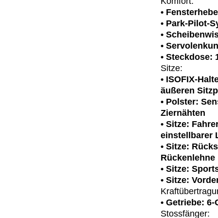
Komfort:
• Fensterhebe
• Park-Pilot-
• Scheibenwi
• Servolenku
• Steckdose:
Sitze:
• ISOFIX-Halt
äußeren Sitzpl
• Polster: Sen
Ziernähten
• Sitze: Fahre
einstellbarer
• Sitze: Rück
Rückenlehne
• Sitze: Sport
• Sitze: Vorde
Kraftübertragu
• Getriebe: 6
Stossfänger: