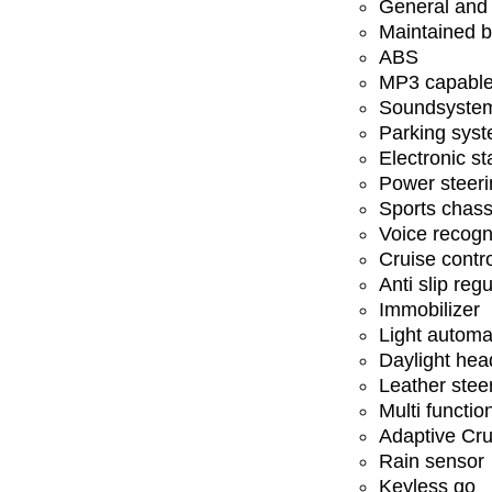
General and 
Maintained b
ABS
MP3 capabl
Soundsyste
Parking sys
Electronic st
Power steeri
Sports chass
Voice recogn
Cruise contr
Anti slip regu
Immobilizer
Light automa
Daylight hea
Leather stee
Multi functio
Adaptive Cru
Rain sensor
Keyless go