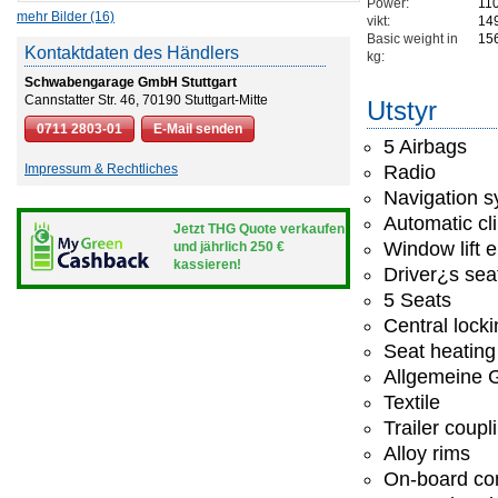
Power:
11
mehr Bilder (16)
vikt:
14
Basic weight in
15
Kontaktdaten des Händlers
kg:
Schwabengarage GmbH Stuttgart
Cannstatter Str. 46, 70190 Stuttgart-Mitte
Utstyr
0711 2803-01
E-Mail senden
5 Airbags
Impressum & Rechtliches
Radio
Navigation 
Automatic cl
Jetzt THG Quote verkaufen
Window lift e
und jährlich 250 €
kassieren!
Driver¿s seat
5 Seats
Central lock
Seat heating
Allgemeine G
Textile
Trailer coupl
Alloy rims
On-board co