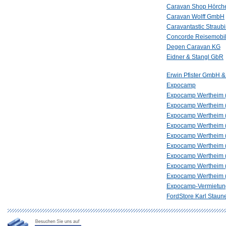
Caravan Shop Hörch
Caravan Wolff GmbH
Caravantastic Strau
Concorde Reisemob
Degen Caravan KG
Eidner & Stangl GbR
Erwin Pfister GmbH 
Expocamp
Expocamp Wertheim (
Expocamp Wertheim 
Expocamp Wertheim (
Expocamp Wertheim 
Expocamp Wertheim (
Expocamp Wertheim 
Expocamp Wertheim (
Expocamp Wertheim (
Expocamp Wertheim (
Expocamp-Vermietun
FordStore Karl Staun