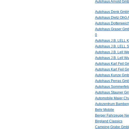
Autohaus Arnold Gm
Autohaus Denk Gmb
Autohaus Dietz OhG Ab
Autohaus Dotterweich
Autohaus Graser Gm
0
Autohaus J.B. LELL 
Autohaus J.B. LELL 
Autohaus J.B. Lell W
Autohaus J.B. Lell W
Autohaus Karl Feil 
Autohaus Karl Feil 
Autohaus Kunze Gm
Autohaus Perras Gm
Autohaus Sommerfel
Autohaus Stauner G
Automobile Maier C
Autozentrum Bamber
Behr Mobile
Berger Fahrzeuge N
Birgland Classics
Camping Grabe Gmb