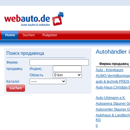
Home
Suchen
Ratgeber
Autohändler 
Поиск продавеца
Фирма-
Фирма-продавец
продавец
Индекс,
Auto - Kriegbaum
Область
AUMO-Vermittlungsag
Каталог
auto & technik PREIS
Auto-Haus Christian
Auto-Uhlmann e.K.
Autoarena Stauner 
Autocenter Stauner
Autohaus & Landtech
KG
0