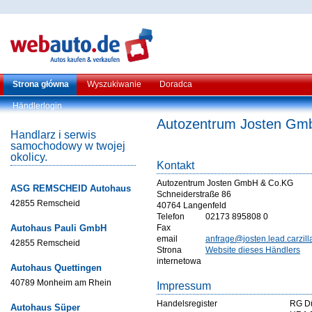
Strona główna
Wyszukiwanie
Doradca
Händlerlogin
Autozentrum Josten Gm
Handlarz i serwis
samochodowy w twojej
okolicy.
Kontakt
Autozentrum Josten GmbH & Co.KG
ASG REMSCHEID Autohaus
Schneiderstraße 86
42855 Remscheid
40764 Langenfeld
Telefon
02173 895808 0
Autohaus Pauli GmbH
Fax
email
anfrage@josten.lead.carzill
42855 Remscheid
Strona
Website dieses Händlers
internetowa
Autohaus Quettingen
40789 Monheim am Rhein
Impressum
Handelsregister
RG Dü
Autohaus Süper