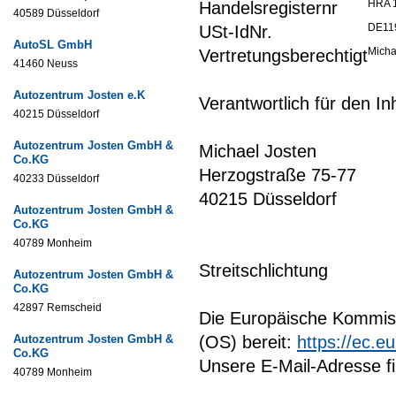
HRA 
Handelsregisternr
40589 Düsseldorf
DE11
USt-IdNr.
AutoSL GmbH
Micha
Vertretungsberechtigt
41460 Neuss
Autozentrum Josten e.K
Verantwortlich für den I
40215 Düsseldorf
Autozentrum Josten GmbH &
Michael Josten
Co.KG
Herzogstraße 75-77
40233 Düsseldorf
40215 Düsseldorf
Autozentrum Josten GmbH &
Co.KG
40789 Monheim
Streitschlichtung
Autozentrum Josten GmbH &
Co.KG
42897 Remscheid
Die Europäische Kommissi
Autozentrum Josten GmbH &
(OS) bereit:
https://ec.e
Co.KG
Unsere E-Mail-Adresse f
40789 Monheim