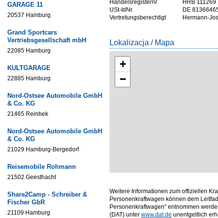
Handelsregisternr
HRB 111269
GARAGE 11
USt-IdNr.
DE 8136646
20537 Hamburg
Vertretungsberechtigt
Hermann-Jos
Grand Sportcars
Vertriebsgesellschaft mbH
Lokalizacja / Mapa
22085 Hamburg
+
KULTGARAGE
−
22885 Hamburg
Nord-Ostsee Automobile GmbH
& Co. KG
21465 Reinbek
Nord-Ostsee Automobile GmbH
& Co. KG
21029 Hamburg-Bergedorf
Reisemobile Rohmann
21502 Geesthacht
Weitere Informationen zum offiziellen Kr
Share2Camp - Schreiber &
Personenkraftwagen können dem Leitfade
Fischer GbR
Personenkraftwagen" entnommen werden,
21109 Hamburg
(DAT) unter
www.dat.de
unentgeltlich erhäl