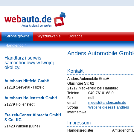
Strona główna
Wyszukiwanie
Doradca
Händlerlogin
Anders Automobile Gmb
Handlarz i serwis
samochodowy w twojej
okolicy.
Kontakt
Anders Automobile GmbH
Autohaus Hittfeld GmbH
Glüsinger Str. 62
21218 Seevetal - Hittfeld
21217 Meckelfeld bei Hamburg
Telefon
040-7610168-0
Autohaus Hollenstedt GmbH
Fax
null
email
n.geist@andersauto.de
21279 Hollenstedt
Strona
Website dieses Händlers
internetowa
Freizeit-Center Albrecht GmbH
& Co. KG
Impressum
21423 Winsen (Luhe)
Handelsregister
Amtsgericht 