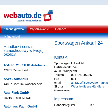
Strona główna
Wyszukiwanie
Doradca
Händlerlogin
Sportwagen Ankauf 24
Handlarz i serwis
samochodowy w twojej
okolicy.
Kontakt
Sportwagen Ankauf 24
ASG REMSCHEID Autohaus
Hatzfelderstr 85a
42855 Remscheid
42281 Wuppertal
Telefon
0211 24845286
ASW - Autohaus
Fax
null
email
anfrage@sportwagen-ankau
44867 Bochum-Wattenscheid
Strona
Website dieses Händlers
internetowa
Auto Fank GmbH
45219 Essen-Kettwig
Impressum
Handelsregister
k.A.
Autohaus Pauli GmbH