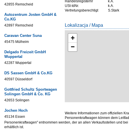
Handelsregisternr
k.A.
42855 Remscheid
USt-IdNr.
k.A.
Vertretungsberechtigt
S.Stark
Autozentrum Josten GmbH &
Co.KG
Lokalizacja / Mapa
42897 Remscheid
Caravan Center Suna
+
45475 Mülheim
−
Delgado Freizeit GmbH
Wuppertal
42287 Wuppertal
DS Sassen GmbH & Co.KG
40597 Düsseldorf
Gottfried Schultz Sportwagen
Solingen GmbH & Co. KG
42653 Solingen
Jochen Hoch
Weitere Informationen zum offiziellen Kr
45134 Essen
Personenkraftwagen können dem Leitfade
Personenkraftwagen" entnommen werden, der an allen Verkaufsstellen und be
erhältlich ist.