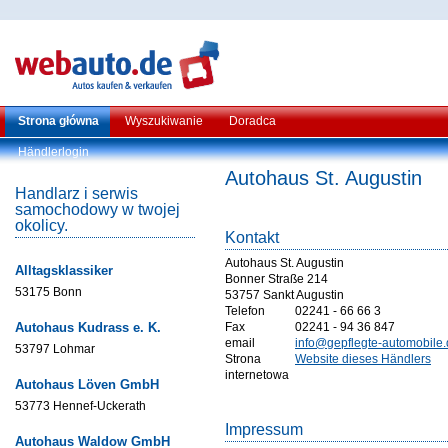
Strona główna
Wyszukiwanie
Doradca
Händlerlogin
Autohaus St. Augustin
Handlarz i serwis
samochodowy w twojej
okolicy.
Kontakt
Autohaus St. Augustin
Alltagsklassiker
Bonner Straße 214
53175 Bonn
53757 Sankt Augustin
Telefon
02241 - 66 66 3
Autohaus Kudrass e. K.
Fax
02241 - 94 36 847
email
info@gepflegte-automobile
53797 Lohmar
Strona
Website dieses Händlers
internetowa
Autohaus Löven GmbH
53773 Hennef-Uckerath
Impressum
Autohaus Waldow GmbH