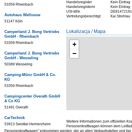
Handelsregister
Kein Eintrag
53359 Rheinbach
Handelsregisternr
Kein Eintrag
USt-IdNr.
DE81472191
Autohaus Wellssow
Vertretungsberechtigt
Kai Strehlau
51147 Köln
Lokalizacja / Mapa
Camperland J. Bong Vertriebs
GmbH - Rheinbach
53359 Rheinbach
+
−
Camperland J. Bong Vertriebs
GmbH - Wesseling
50389 Wesseling
Camping-Münz GmbH & Co.
KG
53359 Rheinbach
Campingcenter Overath GmbH
& Co KG
51491 Overath
CarTechnik
Weitere Informationen zum offiziellen Kr
53913 Swisttal-Heimerzheim
Personenkraftwagen können dem Leitfade
Personenkraftwagen" entnommen werden, der an allen Verkaufsstellen und be