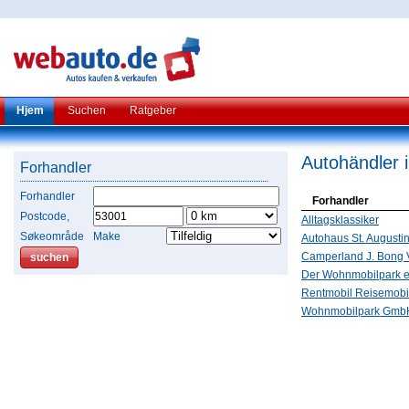
Hjem
Suchen
Ratgeber
Autohändler 
Forhandler
Forhandler
Forhandler
Postcode,
Alltagsklassiker
Søkeområde
Make
Autohaus St. Augusti
Camperland J. Bong 
Der Wohnmobilpark e
Rentmobil Reisemob
Wohnmobilpark Gmb