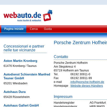
Pagina iniziale
Cerca
Guida
Porsche Zentrum Hofhe
Concessionari e partner
nelle tue vicinanze
Contatto
Aston Martin Kronberg
Porsche Zentrum Hofheim
61476 Kronberg / Taunus
Am Stegskreuz 4
65719 Hofheim am Taunus
Autodienst Schierstein Manfred
Tel.
06192 30911-0
Teuner GmbH
Fax
06192 30911-99
e-mail
info@porsche-hofheim.de
65201 Wiesbaden
Homepage
Website dieses Händlers
Autohaus Dura
Impressum
65428 Rüsselsheim
Handelsregister
AG Frankfurt
Autohaus Gallert GmbH
Handelsregisternr
HRB 98455