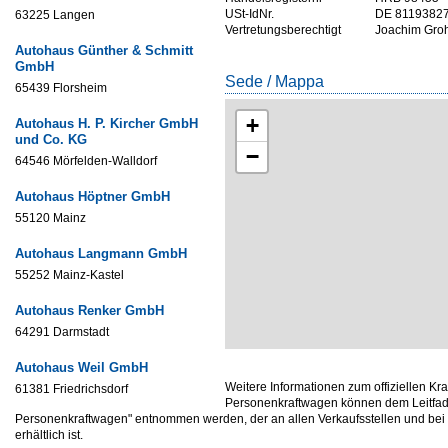
USt-IdNr.
DE 8119382
63225 Langen
Vertretungsberechtigt
Joachim Groh
Autohaus Günther & Schmitt
GmbH
Sede / Mappa
65439 Florsheim
+
Autohaus H. P. Kircher GmbH
und Co. KG
−
64546 Mörfelden-Walldorf
Autohaus Höptner GmbH
55120 Mainz
Autohaus Langmann GmbH
55252 Mainz-Kastel
Autohaus Renker GmbH
64291 Darmstadt
Autohaus Weil GmbH
Weitere Informationen zum offiziellen Kr
61381 Friedrichsdorf
Personenkraftwagen können dem Leitfade
Personenkraftwagen" entnommen werden, der an allen Verkaufsstellen und be
erhältlich ist.