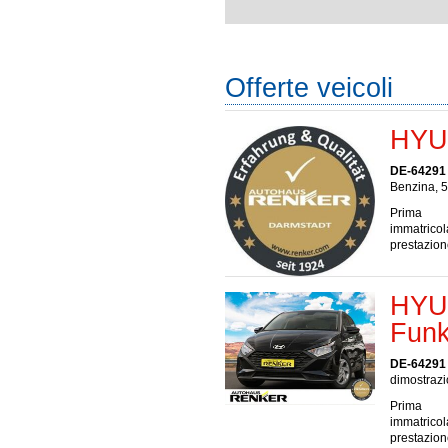
Offerte veicoli
HYUN
DE-64291
Benzina, 5
Prima
immatrico
prestazio
HYUN
Funk
DE-64291
dimostrazi
Prima
immatrico
prestazio