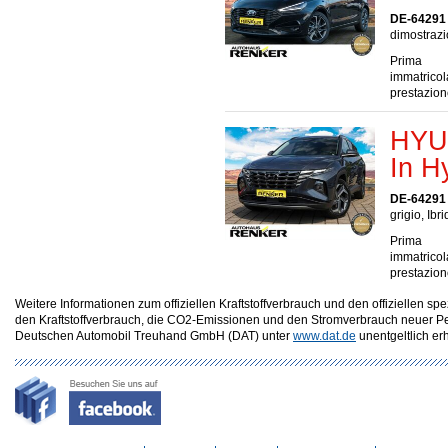
DE-64291
dimostrazi
Prima
immatrico
prestazio
HYUN
In H
DE-64291
grigio, Ibr
Prima
immatrico
prestazio
Weitere Informationen zum offiziellen Kraftstoffverbrauch und den offizielle
den Kraftstoffverbrauch, die CO2-Emissionen und den Stromverbrauch neuer P
Deutschen Automobil Treuhand GmbH (DAT) unter
www.dat.de
unentgeltlich erhä