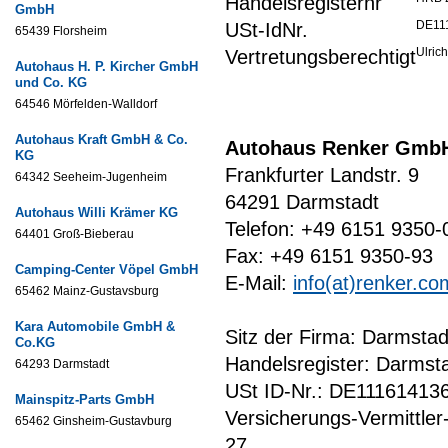
Handelsregisternr
GmbH
DE11
USt-IdNr.
65439 Florsheim
Ulric
Vertretungsberechtigt
Autohaus H. P. Kircher GmbH
und Co. KG
64546 Mörfelden-Walldorf
Autohaus Kraft GmbH & Co.
Autohaus Renker Gmb
KG
Frankfurter Landstr. 9
64342 Seeheim-Jugenheim
64291 Darmstadt
Autohaus Willi Krämer KG
Telefon: +49 6151 9350-
64401 Groß-Bieberau
Fax: +49 6151 9350-93
Camping-Center Vöpel GmbH
E-Mail:
info(at)renker.co
65462 Mainz-Gustavsburg
Kara Automobile GmbH &
Sitz der Firma: Darmstad
Co.KG
Handelsregister: Darms
64293 Darmstadt
USt ID-Nr.: DE11161413
Mainspitz-Parts GmbH
Versicherungs-Vermittler
65462 Ginsheim-Gustavburg
27