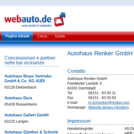
Pagina iniziale
Cerca
Guida
Autohaus Renker GmbH
Concessionari e partner
nelle tue vicinanze
Contatto
Autohaus Brass Vertriebs
Autohaus Renker GmbH
GmbH & Co. KG AUDI
Frankfurter Landstr. 9
63128 Dietzenbach
64291 Darmstadt
Tel.
06151 - 93 50 11
Autohaus Dura
Fax
06151 - 93 50 93
e-mail
m.schneiker@renker.com
65428 Rüsselsheim
Homepage
Website dieses Händlers
Autohaus Gallert GmbH
Impressum
63225 Langen
Handelsregister
AG Da
Autohaus Günther & Schmitt
HRB 