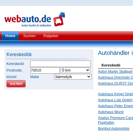
Home
Suchen
Ratgeber
Autohändler 
Kereskedök
Kereskedö
Kereskedö
Postcode,
Aston Martin Stuttgart
körzet
Make
Autohaus Drechsler
Autohaus DURST G
Autohaus Kögel Gm
Autohaus Lutz GmbH
Autohaus Peter Eise
Autohaus Wurst
Avalon Premium Cars
Flughafen
Bomboi Automobile