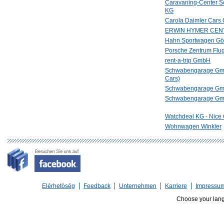
Caravaning-Center S
KG
Carola Daimler Car
ERWIN HYMER CEN
Hahn Sportwagen G
Porsche Zentrum Flug
rent-a-trip GmbH
Schwabengarage Gm
Cars)
Schwabengarage Gmb
Schwabengarage Gmb
Watchdeal KG - Nice
Wohnwagen Winkler
Elérhetöség
Feedback
Unternehmen
Karriere
Impressu
Choose your lan