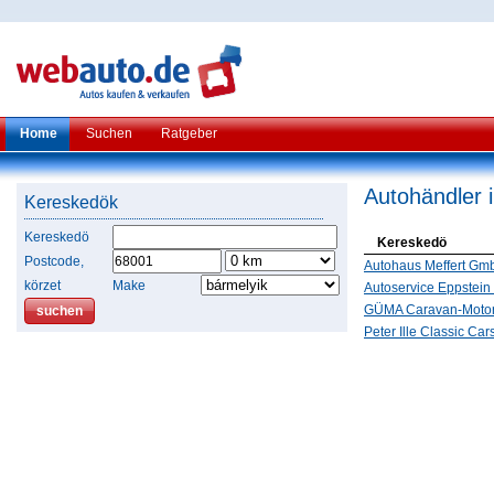
Home
Suchen
Ratgeber
Autohändler 
Kereskedök
Kereskedö
Kereskedö
Postcode,
Autohaus Meffert Gm
körzet
Make
Autoservice Eppstei
GÜMA Caravan-Moto
Peter Ille Classic Car