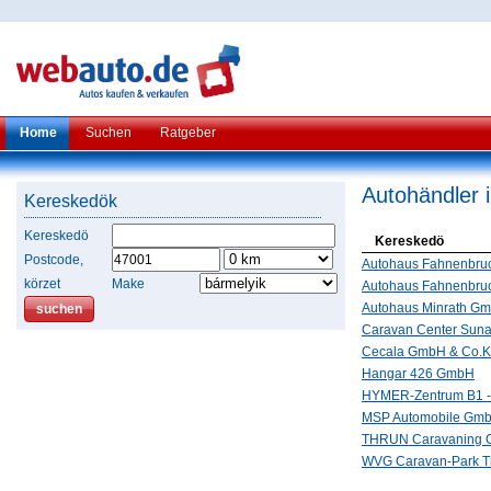
Home
Suchen
Ratgeber
Autohändler 
Kereskedök
Kereskedö
Kereskedö
Postcode,
Autohaus Fahnenbru
körzet
Make
Autohaus Fahnenbr
Autohaus Minrath G
Caravan Center Sun
Cecala GmbH & Co.
Hangar 426 GmbH
HYMER-Zentrum B1 
MSP Automobile Gm
THRUN Caravaning
WVG Caravan-Park 