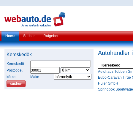
Home
Suchen
Ratgeber
Autohändler 
Kereskedök
Kereskedö
Kereskedö
Postcode,
Autohaus Többen G
körzet
Make
Eubo-Caravan Tirge
Hujer GmbH
Springbok Sportwag