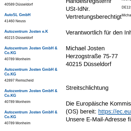
Handelsregisternr
40589 Düsseldorf
DE11
USt-IdNr.
AutoSL GmbH
Micha
Vertretungsberechtigt
41460 Neuss
Autozentrum Josten e.K
Verantwortlich für den I
40215 Düsseldorf
Michael Josten
Autozentrum Josten GmbH &
Co.KG
Herzogstraße 75-77
40789 Monheim
40215 Düsseldorf
Autozentrum Josten GmbH &
Co.KG
42897 Remscheid
Streitschlichtung
Autozentrum Josten GmbH &
Co.KG
40789 Monheim
Die Europäische Kommissi
(OS) bereit:
https://ec.e
Autozentrum Josten GmbH &
Co.KG
Unsere E-Mail-Adresse f
40789 Monheim