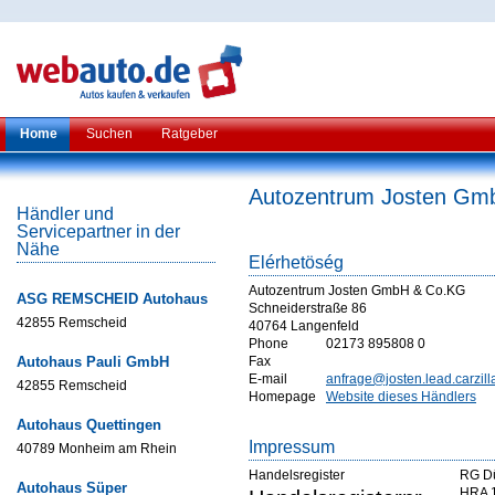
Home
Suchen
Ratgeber
Autozentrum Josten Gm
Händler und
Servicepartner in der
Nähe
Elérhetöség
Autozentrum Josten GmbH & Co.KG
ASG REMSCHEID Autohaus
Schneiderstraße 86
42855 Remscheid
40764 Langenfeld
Phone
02173 895808 0
Autohaus Pauli GmbH
Fax
E-mail
anfrage@josten.lead.carzill
42855 Remscheid
Homepage
Website dieses Händlers
Autohaus Quettingen
Impressum
40789 Monheim am Rhein
Handelsregister
RG Dü
Autohaus Süper
HRA 