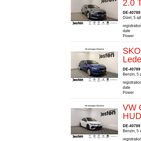
2.0
DE-40789
Dízel, 5 aj
registratio
date
Power
SKO
Lede
DE-40789
Benzin, 5 
registratio
date
Power
VW G
HUD
DE-40789
Benzin, 5 
registratio