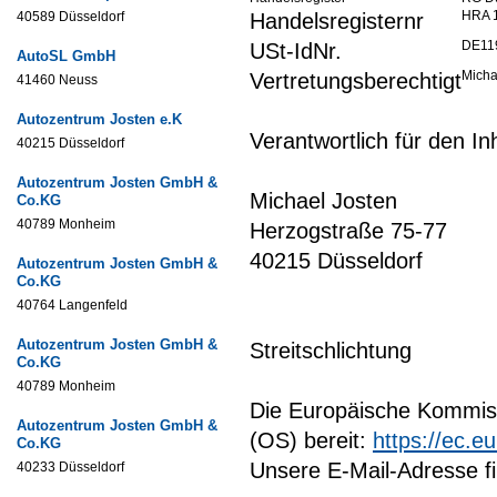
HRA 
40589 Düsseldorf
Handelsregisternr
DE11
USt-IdNr.
AutoSL GmbH
Micha
Vertretungsberechtigt
41460 Neuss
Autozentrum Josten e.K
Verantwortlich für den I
40215 Düsseldorf
Autozentrum Josten GmbH &
Michael Josten
Co.KG
40789 Monheim
Herzogstraße 75-77
40215 Düsseldorf
Autozentrum Josten GmbH &
Co.KG
40764 Langenfeld
Autozentrum Josten GmbH &
Streitschlichtung
Co.KG
40789 Monheim
Die Europäische Kommissi
Autozentrum Josten GmbH &
(OS) bereit:
https://ec.e
Co.KG
Unsere E-Mail-Adresse f
40233 Düsseldorf