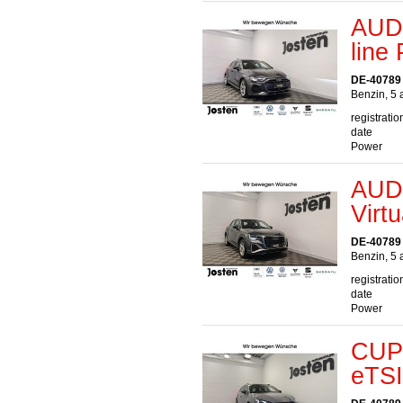
AUDI
line
DE-40789
Benzin, 5 
registratio
date
Power
AUDI
Virt
DE-40789
Benzin, 5 
registratio
date
Power
CUPR
eTSI