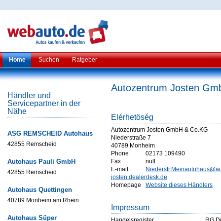
Home
Suchen
Ratgeber
Autozentrum Josten Gm
Händler und
Servicepartner in der
Nähe
Elérhetöség
Autozentrum Josten GmbH & Co.KG
ASG REMSCHEID Autohaus
Niederstraße 7
42855 Remscheid
40789 Monheim
Phone
02173 109490
Autohaus Pauli GmbH
Fax
null
E-mail
Niederstr.Meinautohaus@au
42855 Remscheid
josten.dealerdesk.de
Homepage
Website dieses Händlers
Autohaus Quettingen
40789 Monheim am Rhein
Impressum
Autohaus Süper
Handelsregister
RG Dü