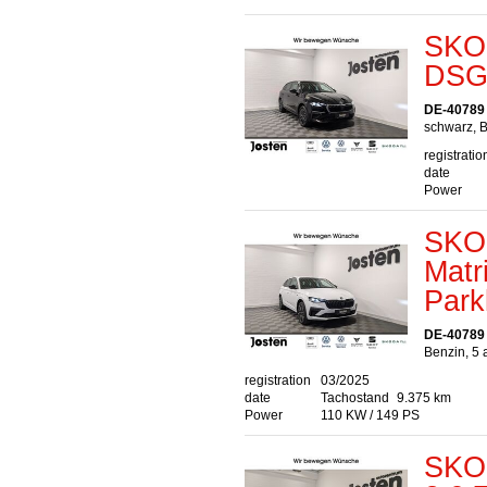
SKOD
DSG 
DE-40789
schwarz, B
registratio
date
Power
SKOD
Matr
Park
DE-40789
Benzin, 5 
registration
03/2025
date
Tachostand
9.375 km
Power
110 KW / 149 PS
SKO