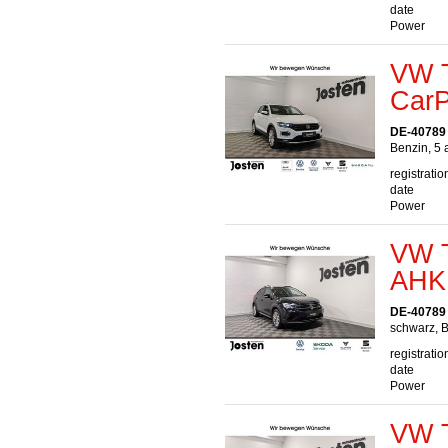
date
Power
VW T
Car
DE-40789
Benzin, 5 
registratio
date
Power
VW T
AHK
DE-40789
schwarz, B
registratio
date
Power
VW T