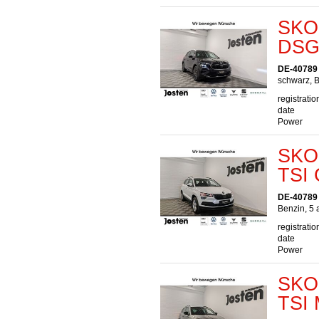
SKOD
DSG 
DE-40789
schwarz, B
registratio
date
Power
SKOD
TSI 
DE-40789
Benzin, 5 
registratio
date
Power
SKOD
TSI