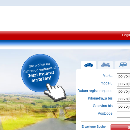
Logi
Sie wollen Ihr
Fahrzeug verkaufen?
Jetzt Inserat
Marka
erstellen!
modelu
Datum registriranja od
Kilometra¿a bis
Gotovina bis
Postcode
Erweiterte Suche