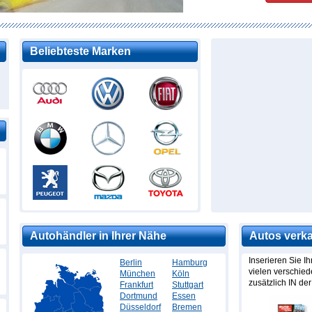
Beliebteste Marken
Autohändler in Ihrer Nähe
Autos verk
Inserieren Sie I
Berlin
Hamburg
vielen verschie
München
Köln
zusätzlich IN der
Frankfurt
Stuttgart
Dortmund
Essen
Düsseldorf
Bremen