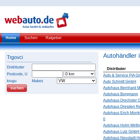
Home
Suchen
Ratgeber
Autohändler 
Trgovci
Distributer
Distributer
Postcode, U
Auto & Service PIA 
krugu
Makes
Auto Schmitt GmbH
Autohaus Bernhard M
Autohaus Borgmann
Autohaus Drechsler
Autohaus Dresden R
Autohaus Erich Morrk
0
Autohaus Holm Wirt
Autohaus Lutz GmbH
Autohaus Neustadt 