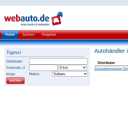
Home
Suchen
Ratgeber
Autohändler 
Trgovci
Distributer
Distributer
Postcode, U
Schwabengarage Gmb
krugu
Makes