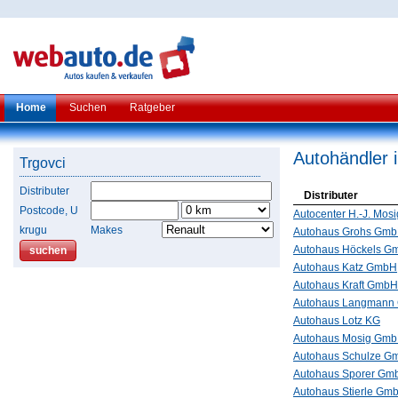
Home
Suchen
Ratgeber
Autohändler 
Trgovci
Distributer
Distributer
Postcode, U
Autocenter H.-J. Mo
krugu
Makes
Autohaus Grohs Gmb
Autohaus Höckels G
Autohaus Katz GmbH
Autohaus Kraft GmbH
Autohaus Langmann
Autohaus Lotz KG
Autohaus Mosig Gm
Autohaus Schulze G
Autohaus Sporer Gm
Autohaus Stierle Gm