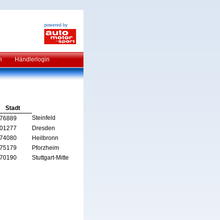
powered by
n
Händlerlogin
Stadt
Steinfeld
76889
01277
Dresden
74080
Heilbronn
75179
Pforzheim
70190
Stuttgart-Mitte