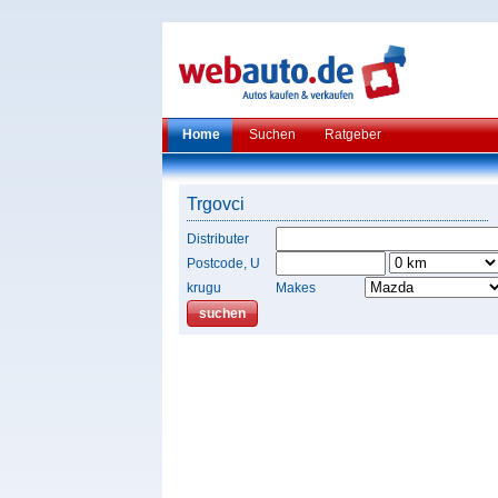
Home
Suchen
Ratgeber
Trgovci
Distributer
Postcode, U
krugu
Makes