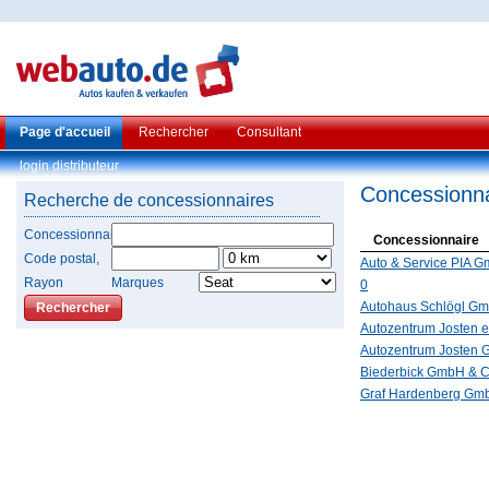
Page d'accueil
Rechercher
Consultant
login distributeur
Concessionna
Recherche de concessionnaires
Concessionnaire
Concessionnaire
Code postal,
Auto & Service PIA 
Rayon
Marques
0
Autohaus Schlögl G
Autozentrum Josten e
Autozentrum Josten
Biederbick GmbH & 
Graf Hardenberg Gm