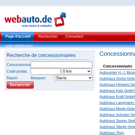
Page d'accueil
Rechercher
Consultant
login distributeur
Concessionna
Recherche de concessionnaires
Concessionnaire
Concessionnaire
Code postal,
Autocenter H.-J. Mo
Rayon
Marques
Autohaus Grohs Gmb
Autohaus Höckels G
Autohaus Katz GmbH
Autohaus Kraft GmbH
Autohaus Langmann
Autohaus Mosig Gm
Autohaus Schulze G
Autohaus Sporer Gm
Autohaus Stierle Gm
Autohaus Thiry