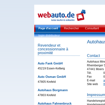
Page d'accueil
Rechercher
Consultant
login distributeur
Autohau
Revendeur et
concessionnaire à
proximité
Contact
Autohaus Min
Auto Fank GmbH
Rheinberger S
45219 Essen-Kettwig
47441 Moers
Tél.
0
Auto Osman GmbH
Fax
0
E-mail
a
47805 Krefeld
Site web
W
Autohaus Borgmann
Impressu
47803 Krefeld
Handelsregist
Autohaus Fahnenbruck
Handelsregist