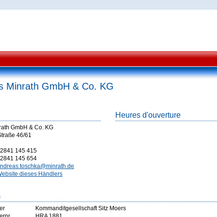
s Minrath GmbH & Co. KG
Heures d'ouverture
rath GmbH & Co. KG
traße 46/61
2841 145 415
2841 145 654
ndreas.toschka@minrath.de
ebsite dieses Händlers
m
er
Kommanditgesellschaft Sitz Moers
ernr
HRA 1881