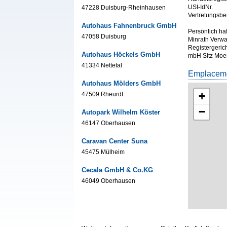
USt-IdNr.
47228 Duisburg-Rheinhausen
Vertretungsbe
Autohaus Fahnenbruck GmbH
Persönlich haf
47058 Duisburg
Minrath Verwa
Registergeric
Autohaus Höckels GmbH
mbH Sitz Moer
41334 Nettetal
Emplaceme
Autohaus Mölders GmbH
+
47509 Rheurdt
−
Autopark Wilhelm Köster
46147 Oberhausen
Caravan Center Suna
45475 Mülheim
Cecala GmbH & Co.KG
46049 Oberhausen