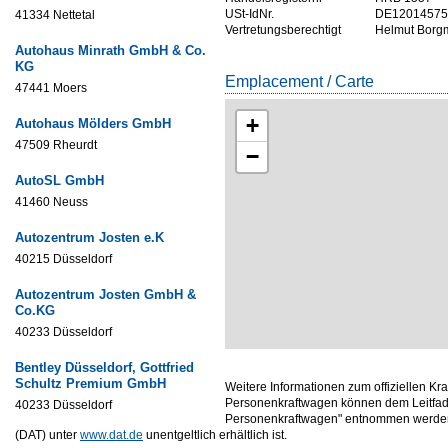
USt-IdNr.
DE12014575
41334 Nettetal
Vertretungsberechtigt
Helmut Borg
Autohaus Minrath GmbH & Co.
KG
Emplacement / Carte
47441 Moers
+
Autohaus Mölders GmbH
47509 Rheurdt
−
AutoSL GmbH
41460 Neuss
Autozentrum Josten e.K
40215 Düsseldorf
Autozentrum Josten GmbH &
Co.KG
40233 Düsseldorf
Bentley Düsseldorf, Gottfried
Schultz Premium GmbH
Weitere Informationen zum offiziellen Kr
Personenkraftwagen können dem Leitfade
40233 Düsseldorf
Personenkraftwagen" entnommen werden,
(DAT) unter
www.dat.de
unentgeltlich erhältlich ist.