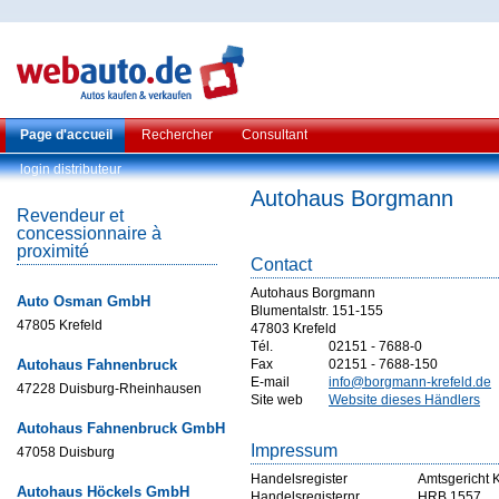
Page d'accueil
Rechercher
Consultant
login distributeur
Autohaus Borgmann
Revendeur et
concessionnaire à
proximité
Contact
Autohaus Borgmann
Auto Osman GmbH
Blumentalstr. 151-155
47805 Krefeld
47803 Krefeld
Tél.
02151 - 7688-0
Autohaus Fahnenbruck
Fax
02151 - 7688-150
E-mail
info@borgmann-krefeld.de
47228 Duisburg-Rheinhausen
Site web
Website dieses Händlers
Autohaus Fahnenbruck GmbH
Impressum
47058 Duisburg
Handelsregister
Amtsgericht K
Autohaus Höckels GmbH
Handelsregisternr
HRB 1557