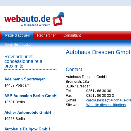
Page d'accueil
Rechercher
Consultant
login distributeur
Autohaus Dresden Gmb
Revendeur et
concessionnaire à
proximité
Contact
Autohaus Dresden GmbH
Adelmann Sportwagen
Bremerstr. 18a
14482 Potsdam
01067 Dresden
Tél.
0351 / 86 30 30
ASP Autosalon Berlin GmbH
Fax
0351 / 86 30 33 3
E-mail
carola.hesse@autohaus-dr
13581 Berlin
Site web
Website dieses Händlers
Atelier Automobile GmbH
10553 Berlin
Autohaus Dallgow GmbH