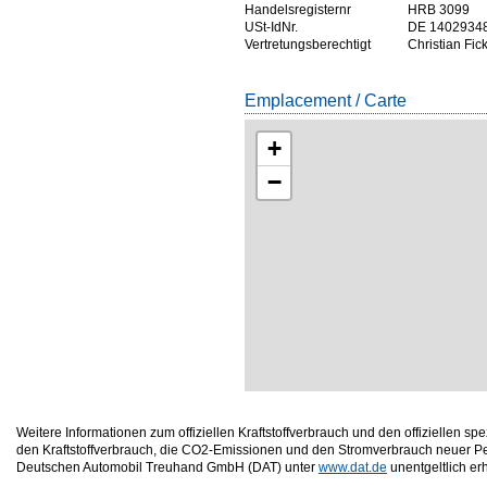
Handelsregisternr
HRB 3099
USt-IdNr.
DE 1402934
Vertretungsberechtigt
Christian Fic
Emplacement / Carte
+
−
Weitere Informationen zum offiziellen Kraftstoffverbrauch und den offizielle
den Kraftstoffverbrauch, die CO2-Emissionen und den Stromverbrauch neuer P
Deutschen Automobil Treuhand GmbH (DAT) unter
www.dat.de
unentgeltlich erhä