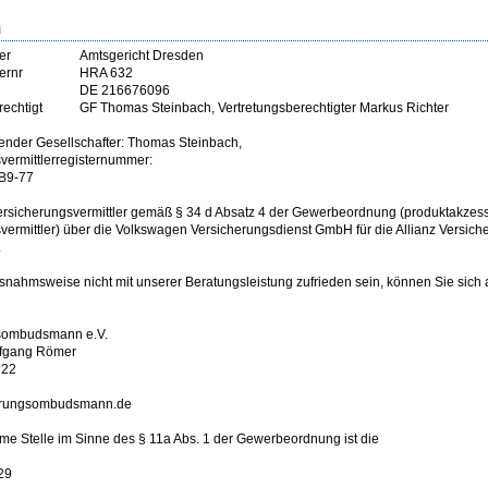
m
er
Amtsgericht Dresden
ernr
HRA 632
DE 216676096
rechtigt
GF Thomas Steinbach, Vertretungsberechtigter Markus Richter
ender Gesellschafter: Thomas Steinbach,
vermittlerregisternummer:
B9-77
Versicherungsvermittler gemäß § 34 d Absatz 4 der Gewerbeordnung (produktakzes
vermittler) über die Volkswagen Versicherungsdienst GmbH für die Allianz Versiche
.
usnahmsweise nicht mit unserer Beratungsleistung zufrieden sein, können Sie sich
sombudsmann e.V.
lfgang Römer
622
erungsombudsmann.de
e Stelle im Sinne des § 11a Abs. 1 der Gewerbeordnung ist die
29