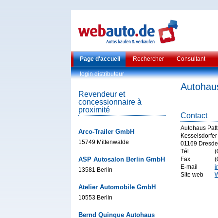
Page d'accueil
Rechercher
Consultant
login distributeur
Autohau
Revendeur et
concessionnaire à
proximité
Contact
Autohaus Pat
Arco-Trailer GmbH
Kesselsdorfer
15749 Mittenwalde
01169 Dresd
Tél.
(
ASP Autosalon Berlin GmbH
Fax
(
E-mail
i
13581 Berlin
Site web
W
Atelier Automobile GmbH
10553 Berlin
Bernd Quinque Autohaus