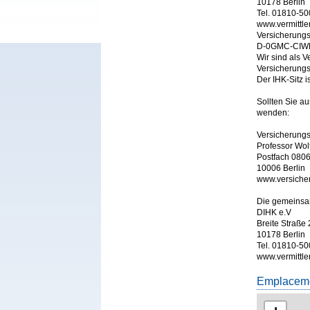
10178 Berlin
Tel. 01810-5
www.vermittle
Versicherungs
D-0GMC-CIW
Wir sind als 
Versicherungs
Sollten Sie a
wenden:
Versicherung
Professor Wo
Postfach 080
10006 Berlin
www.versich
Die gemeinsam
DIHK e.V
Breite Straße 
10178 Berlin
Tel. 01810-5
www.vermittler
Emplaceme