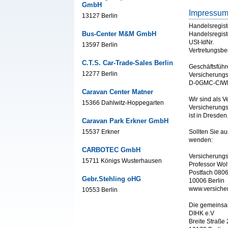
GmbH
Impressu
13127 Berlin
Handelsregist
Bus-Center M&M GmbH
Handelsregist
USt-IdNr.
13597 Berlin
Vertretungsbe
C.T.S. Car-Trade-Sales Berlin
Geschäftsführ
12277 Berlin
Versicherungs
D-0GMC-CIW
Caravan Center Matner
Wir sind als 
15366 Dahlwitz-Hoppegarten
Versicherungs
ist in Dresden
Caravan Park Erkner GmbH
15537 Erkner
Sollten Sie a
wenden:
CARBOTEC GmbH
Versicherung
15711 Königs Wusterhausen
Professor Wo
Postfach 080
Gebr.Stehling oHG
10006 Berlin
www.versich
10553 Berlin
Die gemeinsam
DIHK e.V
Breite Straße 