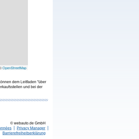
 ©
OpenStreetMap
 können dem Leitfaden "über
kaufsstellen und bei der
© webauto.de GmbH
données
Privacy Manager
Barrierefreiheitserklärung