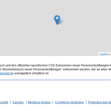
Leaflet
|
rbrauch und den offiziellen spezifischen CO2-Emissionen neuer Personenkraftwagen
en Stromverbrauch neuer Personenkraftwagen" entnommen werden, der an allen Ver
ww.dat.de
unentgeltlich erhältlich ist.
ociété
Carrière
Mentions légales
Conditions générales
Protection des 