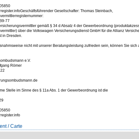
005850
rregister.infoGeschäftsführender Gesellschafter: Thomas Steinbach,
vermittlerregisternummer:
B9-77
Versicherungsvermittler gemäß § 34 d Absatz 4 der Gewerbeordnung (produktakzes
vermittler) über die Volkswagen Versicherungsdienst GmbH für die Allianz Versiche
usnahmsweise nicht mit unserer Beratungsleistung zufrieden sein, können Sie sich
sombudsmann e.V.
lfgang Römer
622
erungsombudsmann.de
e Stelle im Sinne des § 11a Abs. 1 der Gewerbeordnung ist die
29
005850
register.info
nt / Carte