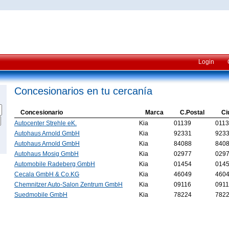
Login
Concesionarios en tu cercanía
Concesionario
Marca
C.Postal
Ci
Autocenter Strehle eK.
Kia
01139
011
Autohaus Arnold GmbH
Kia
92331
923
Autohaus Arnold GmbH
Kia
84088
840
Autohaus Mosig GmbH
Kia
02977
029
Automobile Radeberg GmbH
Kia
01454
014
Cecala GmbH & Co.KG
Kia
46049
460
Chemnitzer Auto-Salon Zentrum GmbH
Kia
09116
091
Suedmobile GmbH
Kia
78224
782