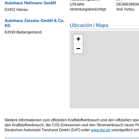
Autohaus Hellmann GmbH
USt-IdNr.
DE36639606
Vertretungsberechtigt
Anil Yurtcu
63452 Hanau
Autohaus Zeissler GmbH & Co.
Ubicación / Mapa
KG
63599 Biebergemünd
+
−
Weitere Informationen zum offiziellen Kraftstoffverbrauch und den offizielle
den Kraftstoffverbrauch, die CO2-Emissionen und den Stromverbrauch neuer P
Deutschen Automobil Treuhand GmbH (DAT) unter
www.dat.de
unentgeltlich erhä