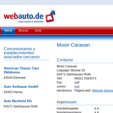
Inicio
Buscar
Guía
Moon Caravan
Concesionarios y
establecimientos
asociados cercanos
Contacto
Moon Caravan
American Classic Cars
Leipziger Strasse 20
Oklahoma
63571 Gelnhausen-Roth
63526 Erlensee
Telf.
06051 5383573
Fax
null
Auto Amthauer GmbH
correo
null
electrónico
Página web
Website dieses
63452 Hanau
Auto Bechtold KG
Impressum
63571 Gelnhausen Roth
Handelsregister
k.A.
Handelsregisternr
k.A