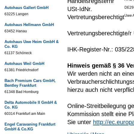
Handelsregisternr
Autohaus Gallert GmbH
DE29
USt-IdNr.
63225 Langen
Uwe 
Vertretungsberechtigt
Autohaus Hellmann GmbH
63452 Hanau
Vertretungsberechtigte/
Autohaus Uwe Heim GmbH &
Co. KG
IHK-Register-Nr.: 035/2
61137 Schöneck
Autohaus Weil GmbH
Hinweis gemäß § 36 Ve
61381 Friedrichsdorf
Wir werden nicht an eine
Bach Premium Cars GmbH,
Verbraucherschlichtungs
Bentley Frankfurt
hierzu auch nicht verpflic
61348 Bad Homburg
Delta Automobile II GmbH &
Online-Streitbeilegung 
Co. KG
Kommission stellt eine Pl
60314 Frankfurt am Main
Sie unter
http://ec.euro
Engel Caravaning Frankfurt
GmbH & Co.KG