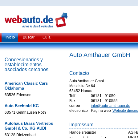
Inicio
Buscar
Guía
Auto Amthauer GmbH
Concesionarios y
establecimientos
asociados cercanos
Contacto
Auto Amthauer GmbH
American Classic Cars
Moselstraße 64
Oklahoma
63452 Hanau
63526 Erlensee
Telf.
06181 - 91050
Fax
06181 - 910555
Auto Bechtold KG
correo
info@auto-amthauer.de
electrónico
Página web
Website dieses
63571 Gelnhausen Roth
Autohaus Brass Vertriebs
Impressum
GmbH & Co. KG AUDI
Handelsregister
AG H
63128 Dietzenbach
HRB 