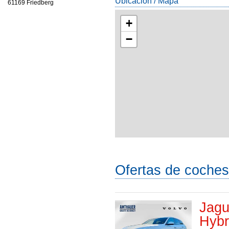
Ubicación / Mapa
61169 Friedberg
+
−
Ofertas de coches
Jagu
Hybr