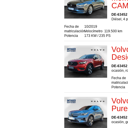
CA
DE-63452
Diésel, 4 
Fecha de
10/2019
matriculación
Velocímetro
119.500 km
Potencia
173 KW / 235 PS
Volv
Desi
DE-63452
ocasión, r
Fecha de
matriculac
Potencia
Volv
Pure
DE-63452
ocasión, gr