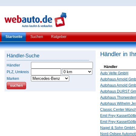
Startseite
Suchen
Ratgeber
Händler in I
Händler-Suche
Händler
Händler
PLZ, Umkreis
Auto Velte GmbH
Marken
Autohaus Arnold Gm
Autohaus Arnold Gm
Autohaus DURST G
Autohaus Thorweste
Autohaus Wilhelm Je
Classic Center Münc
Emil Frey KasselGött
Emil Frey KasselGött
Nagel & Sohn GmbH 
Nord-Ostsee Automo