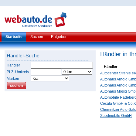
Startseite
Suchen
Ratgeber
Händler in I
Händler-Suche
Händler
Händler
PLZ, Umkreis
Autocenter Strehle eK
Marken
Autohaus Arnold Gm
Autohaus Arnold Gm
Autohaus Mosig Gm
Automobile Radebe
Cecala GmbH & Co.
Chemnitzer Auto-Sa
Suedmobile GmbH