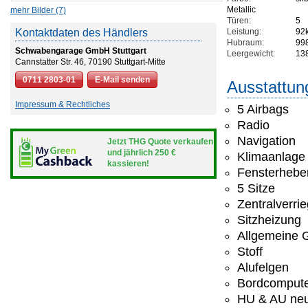
Metallic
mehr Bilder (7)
Türen:
5
Kontaktdaten des Händlers
Leistung:
92
Hubraum:
99
Schwabengarage GmbH Stuttgart
Leergewicht:
13
Cannstatter Str. 46, 70190 Stuttgart-Mitte
0711 2803-01
E-Mail senden
Ausstattun
Impressum & Rechtliches
5 Airbags
Radio
Navigation
Jetzt THG Quote verkaufen
und jährlich 250 €
Klimaanlage
kassieren!
Fensterheber
5 Sitze
Zentralverri
Sitzheizung
Allgemeine G
Stoff
Alufelgen
Bordcomput
HU & AU ne