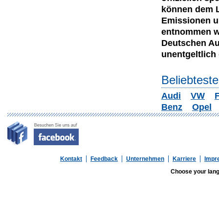
können dem Le
Emissionen u
entnommen wer
Deutschen Au
unentgeltlich e
Beliebtest
Audi
VW
F
Benz
Opel
Kontakt
Feedback
Unternehmen
Karriere
Impr
Choose your lan