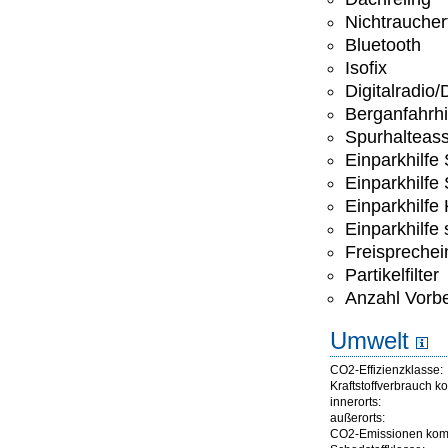
Nichtrauche
Bluetooth
Isofix
Digitalradio
Berganfahrhi
Spurhalteass
Einparkhilfe
Einparkhilfe
Einparkhilfe
Einparkhilfe
Freisprechei
Partikelfilter
Anzahl Vorbe
Umwelt
CO2-Effizienzklasse:
Kraftstoffverbrauch ko
innerorts:
außerorts:
CO2-Emissionen komb