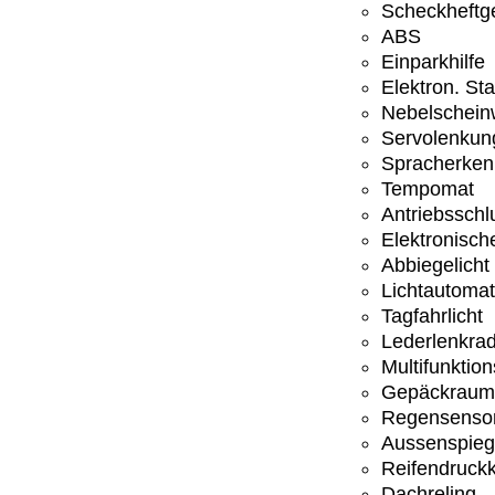
Scheckheftge
ABS
Einparkhilfe
Elektron. St
Nebelschein
Servolenkun
Spracherke
Tempomat
Antriebsschl
Elektronisc
Abbiegelicht
Lichtautomat
Tagfahrlicht
Lederlenkra
Multifunktio
Gepäckraum
Regensenso
Aussenspiege
Reifendruckk
Dachreling