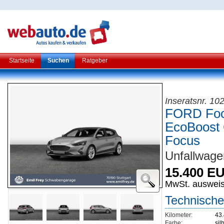
Startseite
Suchen
Ratgeber
Inseratsnr. 1
FORD Focu
EcoBoos
Focus
Unfallwage
15.400 E
MwSt. auswei
Technische
Kilometer:
43
Farbe:
sil