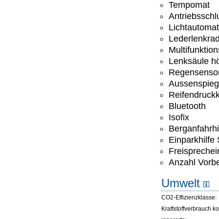
Tempomat
Antriebsschl
Lichtautomat
Lederlenkra
Multifunktio
Lenksäule hö
Regensenso
Aussenspiege
Reifendruckk
Bluetooth
Isofix
Berganfahrhi
Einparkhilfe
Freisprechei
Anzahl Vorbe
Umwelt
CO2-Effizienzklasse:
Kraftstoffverbrauch ko