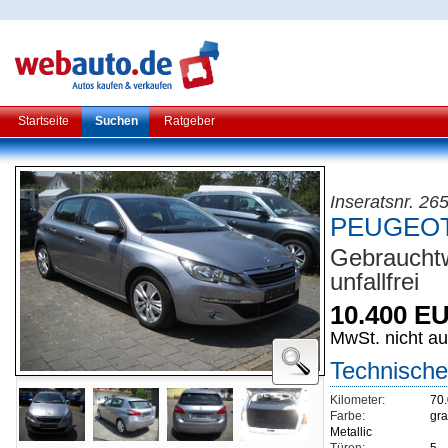
Startseite
Suchen
Ratgeber
Inseratsnr. 26
PEUGEOT 
Gebraucht
unfallfrei
10.400 E
MwSt. nicht a
Technische
Kilometer:
70
Farbe:
gra
Metallic