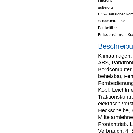
innerorts:
außerorts:
CO2-Emissionen komb
Schadstoffklasse:
Partikelfilter:
Emissionsärmster Kraft
Beschreibu
Klimaanlagen,
ABS, Parktroni
Bordcomputer,
beheizbar, Fen
Fernbedienung)
Kopf, Leichtme
Traktionskontro
elektrisch vers
Heckscheibe,
Mittelarmlehne
Frontantrieb, 
Verbrauch: 4, 