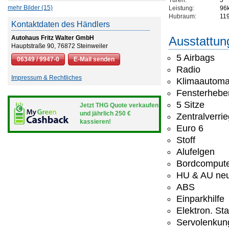
Türen:
5
mehr Bilder (15)
Leistung:
96
Hubraum:
11
Kontaktdaten des Händlers
Autohaus Fritz Walter GmbH
Ausstattun
Hauptstraße 90, 76872 Steinweiler
5 Airbags
06349 / 9947-0
E-Mail senden
Radio
Impressum & Rechtliches
Klimaautoma
Fensterheber
5 Sitze
Jetzt THG Quote verkaufen
und jährlich 250 €
Zentralverri
kassieren!
Euro 6
Stoff
Alufelgen
Bordcomput
HU & AU ne
ABS
Einparkhilfe
Elektron. St
Servolenkun