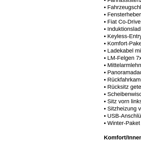
• Fahrassisten
• Fahrzeugschl
• Fensterheber
• Fiat Co-Driv
• Induktionsla
• Keyless-Entr
• Komfort-Pake
• Ladekabel m
• LM-Felgen 7x
• Mittelarmleh
• Panoramadac
• Rückfahrkam
• Rücksitz gete
• Scheibenwis
• Sitz vorn link
• Sitzheizung 
• USB-Anschlü
• Winter-Paket
Komfort/Inne