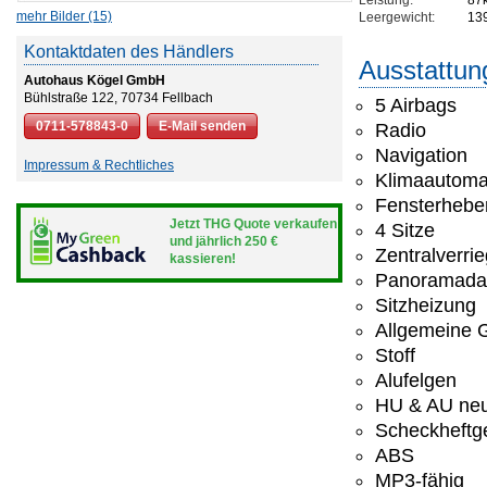
Leistung:
87
mehr Bilder (15)
Leergewicht:
13
Kontaktdaten des Händlers
Ausstattun
Autohaus Kögel GmbH
Bühlstraße 122, 70734 Fellbach
5 Airbags
0711-578843-0
E-Mail senden
Radio
Navigation
Impressum & Rechtliches
Klimaautoma
Fensterheber
Jetzt THG Quote verkaufen
4 Sitze
und jährlich 250 €
Zentralverri
kassieren!
Panoramada
Sitzheizung
Allgemeine G
Stoff
Alufelgen
HU & AU ne
Scheckheftge
ABS
MP3-fähig