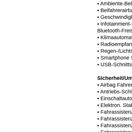
• Ambiente-Be
• Beifahrerair
• Geschwindig
• Infotainmen
Bluetooth-Frei
• Klimaautomat
• Radioempfan
• Regen-/Licht
• Smartphone S
• USB-Schnitts
Sicherheit/Um
• Airbag Fahrer
• Antriebs-Sch
• Einschaltauto
• Elektron. St
• Fahrassiste
• Fahrassiste
• Fahrassiste