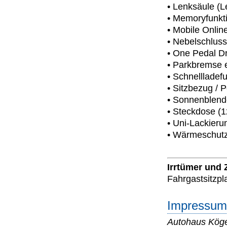
• Lenksäule (L
• Memoryfunktio
• Mobile Onlin
• Nebelschluss
• One Pedal Dr
• Parkbremse e
• Schnellladef
• Sitzbezug / P
• Sonnenblende
• Steckdose (
• Uni-Lackieru
• Wärmeschut
Irrtümer und
Fahrgastsitzpl
Impressum 
Autohaus Kög