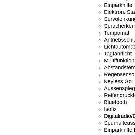
Einparkhilfe
Elektron. St
Servolenkun
Spracherke
Tempomat
Antriebsschl
Lichtautomat
Tagfahrlicht
Multifunktio
Abstandste
Regensenso
Keyless Go
Aussenspiege
Reifendruckk
Bluetooth
Isofix
Digitalradio
Spurhalteass
Einparkhilfe