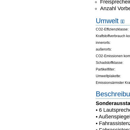
Freisprechei
Anzahl Vorbe
Umwelt
CO2-Effizienzklasse:
Kraftstoffverbrauch ko
innerorts:
außerorts:
CO2-Emissionen komb
Schadstoffklasse:
Partikelfilter:
Umweltplakette:
Emissionsärmster Kraft
Beschreibu
Sonderaussta
• 6 Lautsprech
• Außenspiegel 
• Fahrassiste