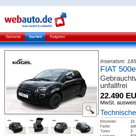
Startseite
Suchen
Ratgeber
Inseratsnr. 18
FIAT 500e
Gebraucht
unfallfrei
22.490 E
MwSt. auswei
Technische
Kilometer:
22
Farbe:
sc
Türen:
3