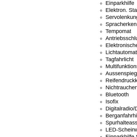
Einparkhilfe
Elektron. St
Servolenkun
Spracherke
Tempomat
Antriebsschl
Elektronisc
Lichtautomat
Tagfahrlicht
Multifunktio
Aussenspiege
Reifendruckk
Nichtrauche
Bluetooth
Isofix
Digitalradio
Berganfahrhi
Spurhalteass
LED-Scheinw
Einparkhilfe