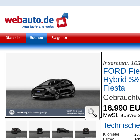
Startseite
Suchen
Ratgeber
Inseratsnr. 1
FORD Fies
Hybrid S&
Fiesta
Gebrauchtw
16.990 E
MwSt. auswei
Technische
Kilometer:
25
Farbe:
sch