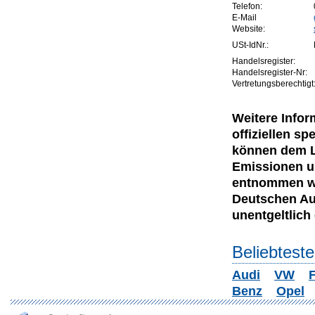
Telefon:
E-Mail
Website:
USt-IdNr.:
Handelsregister:
Handelsregister-Nr:
Vertretungsberechtigt
Weitere Infor
offiziellen 
können dem Le
Emissionen u
entnommen wer
Deutschen Au
unentgeltlich e
Beliebtest
Audi
VW
F
Benz
Opel