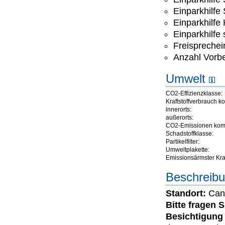
Einparkhilfe
Einparkhilfe
Einparkhilfe
Freisprechei
Anzahl Vorbe
Umwelt
CO2-Effizienzklasse:
Kraftstoffverbrauch ko
innerorts:
außerorts:
CO2-Emissionen komb
Schadstoffklasse:
Partikelfilter:
Umweltplakette:
Emissionsärmster Kraft
Beschreibu
Standort:
Cann
Bitte fragen 
Besichtigung 