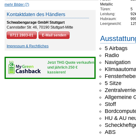
Metallic
mehr Bilder (7)
Türen:
5
Kontaktdaten des Händlers
Leistung:
92
Hubraum:
99
Schwabengarage GmbH Stuttgart
Leergewicht:
12
Cannstatter Str. 46, 70190 Stuttgart-Mitte
0711 2803-01
E-Mail senden
Ausstattun
Impressum & Rechtliches
5 Airbags
Radio
Navigation
Jetzt THG Quote verkaufen
und jährlich 250 €
Klimaautoma
kassieren!
Fensterheber
5 Sitze
Zentralverri
Allgemeine G
Stoff
Bordcomput
HU & AU ne
Scheckheftge
ABS