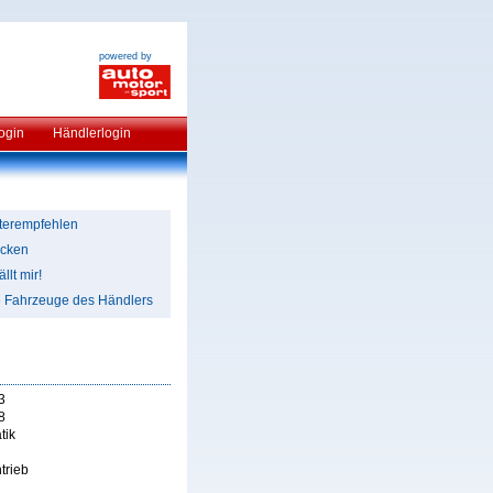
powered by
ogin
Händlerlogin
terempfehlen
cken
llt mir!
e Fahrzeuge des Händlers
3
8
tik
trieb