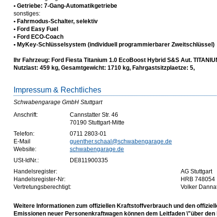
• Getriebe: 7-Gang-Automatikgetriebe
sonstiges:
• Fahrmodus-Schalter, selektiv
• Ford Easy Fuel
• Ford ECO-Coach
• MyKey-Schlüsselsystem (individuell programmierbarer Zweitschlüssel)
Ihr Fahrzeug: Ford Fiesta Titanium 1.0 EcoBoost Hybrid S&S Aut. TITANI
Nutzlast: 459 kg, Gesamtgewicht: 1710 kg, Fahrgastsitzplaetze: 5,
Impressum & Rechtliches
Schwabengarage GmbH Stuttgart
Anschrift:
Cannstatter Str. 46
70190 Stuttgart-Mitte
Telefon:
0711 2803-01
E-Mail
guenther.schaal@schwabengarage.de
Website:
schwabengarage.de
USt-IdNr.:
DE811900335
Handelsregister:
AG Stuttgart
Handelsregister-Nr:
HRB 748054
Vertretungsberechtigt:
Volker Danna
Weitere Informationen zum offiziellen Kraftstoffverbrauch und den offiziel
Emissionen neuer Personenkraftwagen können dem Leitfaden \"über den K