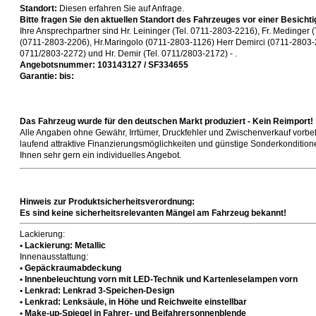
Standort:
Diesen erfahren Sie auf Anfrage.
Bitte fragen Sie den aktuellen Standort des Fahrzeuges vor einer Besichti
Ihre Ansprechpartner sind Hr. Leininger (Tel. 0711-2803-2216), Fr. Medinger 
(0711-2803-2206), Hr.Maringolo (0711-2803-1126) Herr Demirci (0711-2803-28
0711/2803-2272) und Hr. Demir (Tel. 0711/2803-2172) - .
Angebotsnummer: 103143127 / SF334655
Garantie: bis:
Das Fahrzeug wurde für den deutschen Markt produziert - Kein Reimport!
Alle Angaben ohne Gewähr, Irrtümer, Druckfehler und Zwischenverkauf vorbeh
laufend attraktive Finanzierungsmöglichkeiten und günstige Sonderkonditionen
Ihnen sehr gern ein individuelles Angebot.
Hinweis zur Produktsicherheitsverordnung:
Es sind keine sicherheitsrelevanten Mängel am Fahrzeug bekannt!
Lackierung:
• Lackierung: Metallic
Innenausstattung:
• Gepäckraumabdeckung
• Innenbeleuchtung vorn mit LED-Technik und Kartenleselampen vorn
• Lenkrad: Lenkrad 3-Speichen-Design
• Lenkrad: Lenksäule, in Höhe und Reichweite einstellbar
• Make-up-Spiegel in Fahrer- und Beifahrersonnenblende