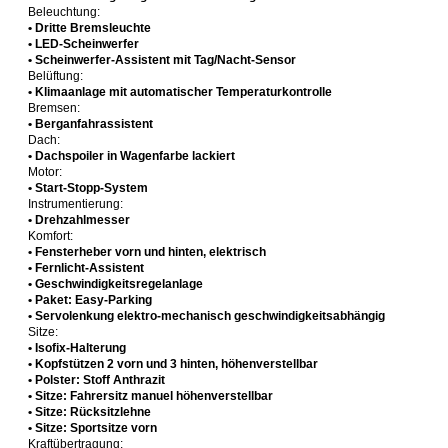
Beleuchtung:
• Dritte Bremsleuchte
• LED-Scheinwerfer
• Scheinwerfer-Assistent mit Tag/Nacht-Sensor
Belüftung:
• Klimaanlage mit automatischer Temperaturkontrolle
Bremsen:
• Berganfahrassistent
Dach:
• Dachspoiler in Wagenfarbe lackiert
Motor:
• Start-Stopp-System
Instrumentierung:
• Drehzahlmesser
Komfort:
• Fensterheber vorn und hinten, elektrisch
• Fernlicht-Assistent
• Geschwindigkeitsregelanlage
• Paket: Easy-Parking
• Servolenkung elektro-mechanisch geschwindigkeitsabhängig
Sitze:
• Isofix-Halterung
• Kopfstützen 2 vorn und 3 hinten, höhenverstellbar
• Polster: Stoff Anthrazit
• Sitze: Fahrersitz manuel höhenverstellbar
• Sitze: Rücksitzlehne
• Sitze: Sportsitze vorn
Kraftübertragung: