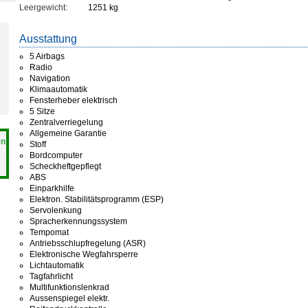
Leergewicht:
1251 kg
Ausstattung
5 Airbags
Radio
Navigation
Klimaautomatik
Fensterheber elektrisch
5 Sitze
Zentralverriegelung
Allgemeine Garantie
en
Stoff
Bordcomputer
Scheckheftgepflegt
ABS
Einparkhilfe
Elektron. Stabilitätsprogramm (ESP)
Servolenkung
Spracherkennungssystem
Tempomat
Antriebsschlupfregelung (ASR)
Elektronische Wegfahrsperre
Lichtautomatik
Tagfahrlicht
Multifunktionslenkrad
Aussenspiegel elektr.