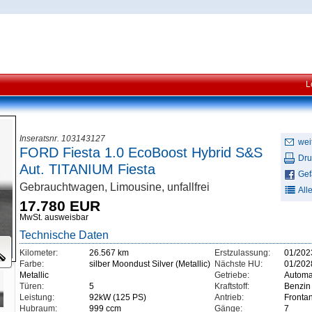
L
Inseratsnr. 103143127
wei
FORD Fiesta 1.0 EcoBoost Hybrid S&S
Dru
Aut. TITANIUM Fiesta
Gefä
Gebrauchtwagen, Limousine, unfallfrei
All
17.780 EUR
MwSt. ausweisbar
Technische Daten
Kilometer:
26.567 km
Erstzulassung:
01/202
Farbe:
silber Moondust Silver (Metallic)
Nächste HU:
01/202
Metallic
Getriebe:
Automa
Türen:
5
Kraftstoff:
Benzin
Leistung:
92kW (125 PS)
Antrieb:
Frontan
Hubraum:
999 ccm
Gänge:
7