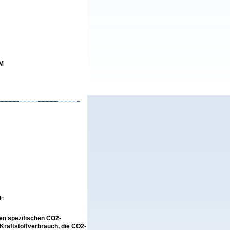
UM
th
len spezifischen CO2-
raftstoffverbrauch, die CO2-