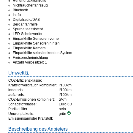
Reifendruckkontrolle
Nichtraucherfahrzeug
Bluetooth
Isofix
Digitalradio/DAB
Berganfahrhilfe
Spurhalteassistent
LED-Scheinwerfer
Einparkhilfe Sensoren vorne
Einparkhilfe Sensoren hinten
Einparkhilfe Kamera
Einparkhilfe selbstlenkendes System
Freisprecheinrichtung
Anzahl Vorbesitzer: 1
Umwelt
CO2-Effizienzklasse:
Kraftstoffverbrauch kombiniert:
l/100km
innerorts:
l/100km
außerorts:
l/100km
CO2-Emissionen kombiniert:
g/km
Schadstoffklasse:
Euro 6D
Partikelfilter:
nein
Umweltplakette:
grün
Emissionsärmster Kraftstoff:
Beschreibung des Anbieters