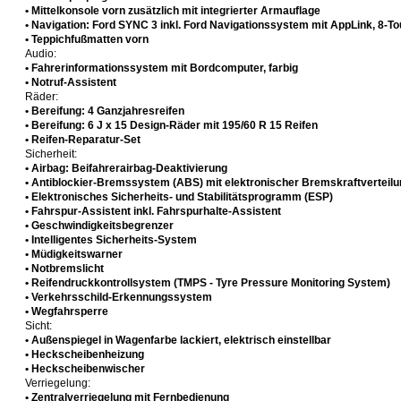
• Mittelkonsole vorn zusätzlich mit integrierter Armauflage
• Navigation: Ford SYNC 3 inkl. Ford Navigationssystem mit AppLink, 8
• Teppichfußmatten vorn
Audio:
• Fahrerinformationssystem mit Bordcomputer, farbig
• Notruf-Assistent
Räder:
• Bereifung: 4 Ganzjahresreifen
• Bereifung: 6 J x 15 Design-Räder mit 195/60 R 15 Reifen
• Reifen-Reparatur-Set
Sicherheit:
• Airbag: Beifahrerairbag-Deaktivierung
• Antiblockier-Bremssystem (ABS) mit elektronischer Bremskraftverteil
• Elektronisches Sicherheits- und Stabilitätsprogramm (ESP)
• Fahrspur-Assistent inkl. Fahrspurhalte-Assistent
• Geschwindigkeitsbegrenzer
• Intelligentes Sicherheits-System
• Müdigkeitswarner
• Notbremslicht
• Reifendruckkontrollsystem (TMPS - Tyre Pressure Monitoring System)
• Verkehrsschild-Erkennungssystem
• Wegfahrsperre
Sicht:
• Außenspiegel in Wagenfarbe lackiert, elektrisch einstellbar
• Heckscheibenheizung
• Heckscheibenwischer
Verriegelung:
• Zentralverriegelung mit Fernbedienung