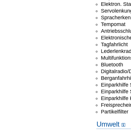
Elektron. St
Servolenkun
Spracherke
Tempomat
Antriebsschl
Elektronisc
Tagfahrlicht
Lederlenkra
Multifunktio
Bluetooth
Digitalradio
Berganfahrhi
Einparkhilfe
Einparkhilfe
Einparkhilfe
Freisprechei
Partikelfilter
Umwelt