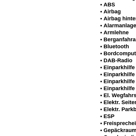
•
ABS
•
Airbag
•
Airbag hint
•
Alarmanlag
•
Armlehne
•
Berganfahra
•
Bluetooth
•
Bordcomput
•
DAB-Radio
•
Einparkhilfe
•
Einparkhilf
•
Einparkhilfe
•
Einparkhilf
•
El. Wegfahr
•
Elektr. Seit
•
Elektr. Par
•
ESP
•
Freispreche
•
Gepäckraum