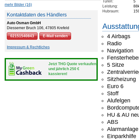
Türen:
5
mehr Bilder (16)
Leistung:
88
Hubraum:
15
Kontaktdaten des Händlers
Auto Osman GmbH
Ausstattun
Diessemer Bruch 106, 47805 Krefeld
4 Airbags
02151540843
E-Mail senden
Radio
Impressum & Rechtliches
Navigation
Fensterheber
Jetzt THG Quote verkaufen
5 Sitze
und jährlich 250 €
Zentralverri
kassieren!
Sitzheizung
Euro 6
Stoff
Alufelgen
Bordcomput
HU & AU ne
ABS
Alarmanlage
Einparkhilfe