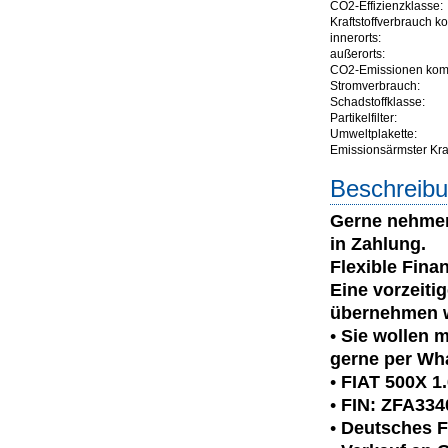
CO2-Effizienzklasse:
Kraftstoffverbrauch ko
innerorts:
außerorts:
CO2-Emissionen komb
Stromverbrauch:
Schadstoffklasse:
Partikelfilter:
Umweltplakette:
Emissionsärmster Kraft
Beschreibu
Gerne nehmen 
in Zahlung.
Flexible Fina
Eine vorzeiti
übernehmen w
•
Sie wollen m
gerne per Wh
•
FIAT 500X 1.
•
FIN: ZFA33
•
Deutsches 