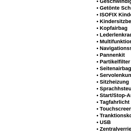
•
Geschwindi
•
Getönte Sch
•
ISOFIX Kind
•
Kindersitzb
•
Kopfairbag
•
Lederlenkra
•
Multifunktio
•
Navigations
•
Pannenkit
•
Partikelfilter
•
Seitenairba
•
Servolenku
•
Sitzheizung
•
Sprachhste
•
Start/Stop-
•
Tagfahrlicht
•
Touchscree
•
Tranktionsko
•
USB
•
Zentralverr