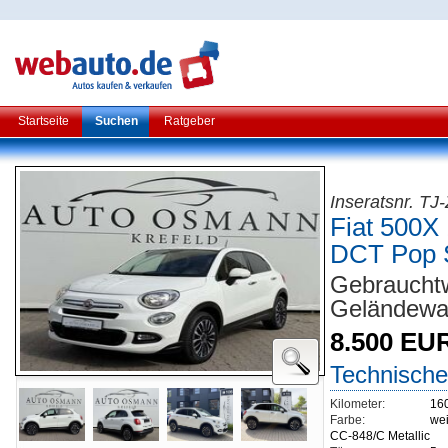
Startseite
Suchen
Ratgeber
Inseratsnr. T
Fiat 500X 
DCT Pop 
Gebraucht
Geländew
8.500 EU
Technische
Kilometer:
16
Farbe:
we
CC-848/C Metallic