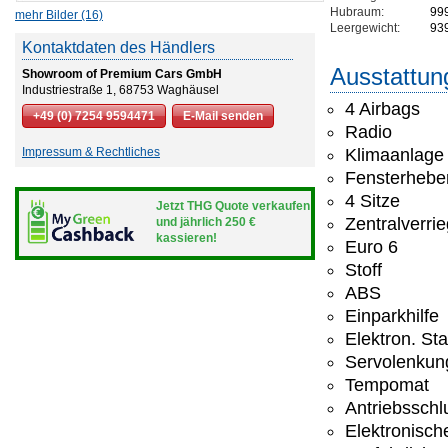
Hubraum:
99
mehr Bilder (16)
Leergewicht:
93
Kontaktdaten des Händlers
Ausstattun
Showroom of Premium Cars GmbH
Industriestraße 1, 68753 Waghäusel
4 Airbags
+49 (0) 7254 9594471
E-Mail senden
Radio
Impressum & Rechtliches
Klimaanlage
Fensterheber
4 Sitze
Jetzt THG Quote verkaufen
Zentralverri
und jährlich 250 €
kassieren!
Euro 6
Stoff
ABS
Einparkhilfe
Elektron. St
Servolenkun
Tempomat
Antriebsschl
Elektronisc