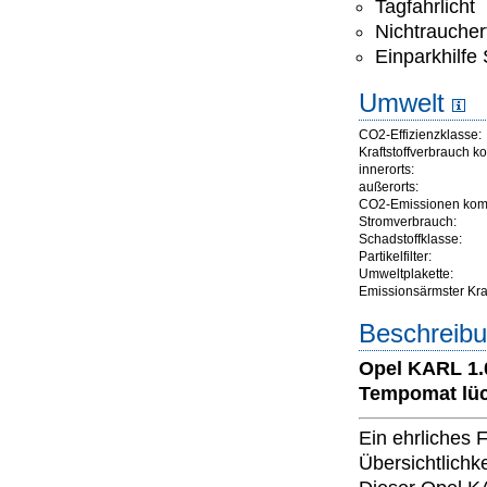
Tagfahrlicht
Nichtrauche
Einparkhilfe
Umwelt
CO2-Effizienzklasse:
Kraftstoffverbrauch ko
innerorts:
außerorts:
CO2-Emissionen komb
Stromverbrauch:
Schadstoffklasse:
Partikelfilter:
Umweltplakette:
Emissionsärmster Kraft
Beschreibu
Opel KARL 1.
Tempomat lüc
Ein ehrliches 
Übersichtlichk