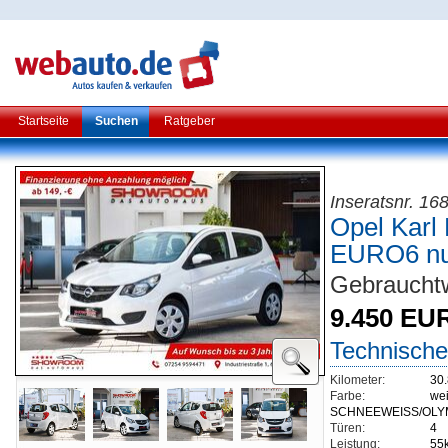
Startseite
Suchen
Ratgeber
Inseratsnr. 16
Opel Kar
EURO6 nu
Gebraucht
9.450 EU
Technische
Kilometer:
30
Farbe:
we
SCHNEEWEISS/OLYM
Türen:
4
Leistung:
55