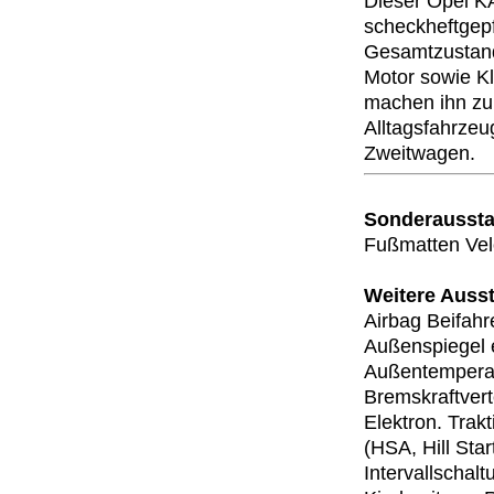
Dieser Opel KA
scheckheftgepf
Gesamtzustand.
Motor sowie K
machen ihn zu 
Alltagsfahrzeu
Zweitwagen.
Sonderaussta
Fußmatten Vel
Weitere Ausst
Airbag Beifahre
Außenspiegel e
Außentemperat
Bremskraftvert
Elektron. Trak
(HSA, Hill Sta
Intervallschalt