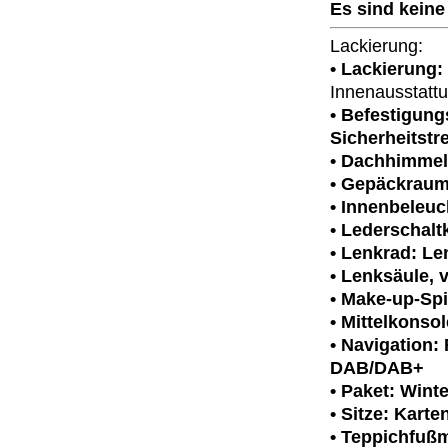
Es sind keine
Lackierung:
• Lackierung:
Innenausstattu
• Befestigung
Sicherheitstr
• Dachhimmel
• Gepäckrau
• Innenbeleu
• Lederschalt
• Lenkrad: L
• Lenksäule, v
• Make-up-Spi
• Mittelkonso
• Navigation:
DAB/DAB+
• Paket: Winte
• Sitze: Kart
• Teppichfuß