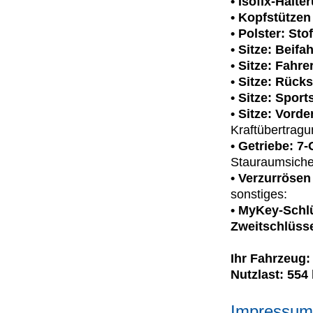
• Isofix-Halte
• Kopfstützen
• Polster: Stof
• Sitze: Beifa
• Sitze: Fahre
• Sitze: Rücks
• Sitze: Sport
• Sitze: Vorde
Kraftübertragu
• Getriebe: 7
Stauraumsiche
• Verzurröse
sonstiges:
• MyKey-Schl
Zweitschlüsse
Ihr Fahrzeug
Nutzlast: 554
Impressum 