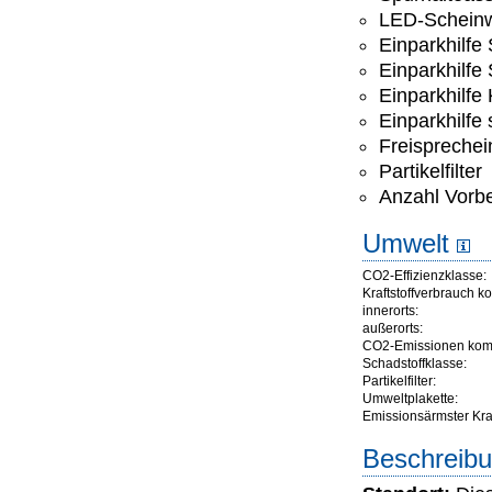
LED-Scheinw
Einparkhilfe
Einparkhilfe
Einparkhilfe
Einparkhilfe
Freisprechei
Partikelfilter
Anzahl Vorbe
Umwelt
CO2-Effizienzklasse:
Kraftstoffverbrauch ko
innerorts:
außerorts:
CO2-Emissionen komb
Schadstoffklasse:
Partikelfilter:
Umweltplakette:
Emissionsärmster Kraft
Beschreibu