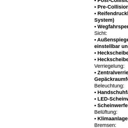
• Post-Collisi
• Pre-Collisio
• Reifendruck
System)
• Wegfahrsper
Sicht:
• Außenspiege
einstellbar u
• Heckscheib
• Heckscheib
Verriegelung:
• Zentralverr
Gepäckraumfe
Beleuchtung:
• Handschuhf
• LED-Schein
• Scheinwerfe
Belüftung:
• Klimaanlage
Bremsen: