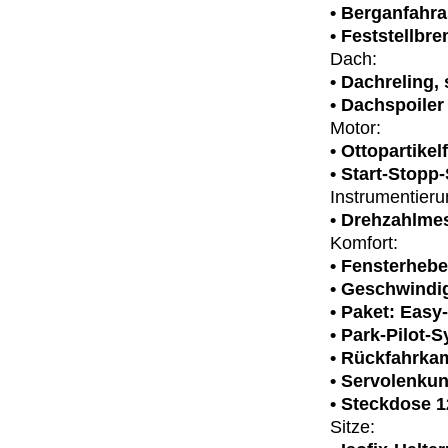
• Berganfahra
• Feststellbr
Dach:
• Dachreling,
• Dachspoiler
Motor:
• Ottopartikelf
• Start-Stopp
Instrumentieru
• Drehzahlme
Komfort:
• Fensterhebe
• Geschwindi
• Paket: Easy
• Park-Pilot-
• Rückfahrka
• Servolenku
• Steckdose 
Sitze: