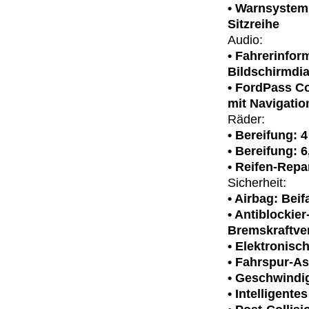
• Warnsystem 
Sitzreihe
Audio:
• Fahrerinfor
Bildschirmdi
• FordPass Co
mit Navigati
Räder:
• Bereifung: 
• Bereifung: 6
• Reifen-Repa
Sicherheit:
• Airbag: Bei
• Antiblockie
Bremskraftver
• Elektronisc
• Fahrspur-As
• Geschwindi
• Intelligent