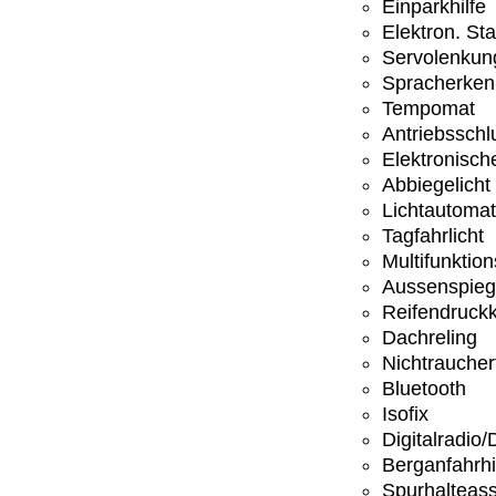
Einparkhilfe
Elektron. St
Servolenkun
Spracherke
Tempomat
Antriebsschl
Elektronisc
Abbiegelicht
Lichtautomat
Tagfahrlicht
Multifunktio
Aussenspiege
Reifendruckk
Dachreling
Nichtrauche
Bluetooth
Isofix
Digitalradio
Berganfahrhi
Spurhalteass