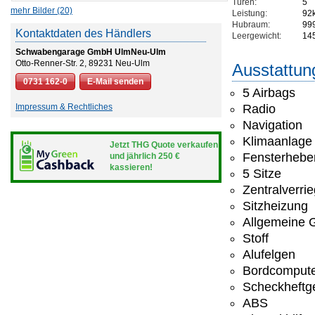
Türen:
5
mehr Bilder (20)
Leistung:
92
Hubraum:
99
Kontaktdaten des Händlers
Leergewicht:
14
Schwabengarage GmbH UlmNeu-Ulm
Otto-Renner-Str. 2, 89231 Neu-Ulm
Ausstattun
0731 162-0
E-Mail senden
5 Airbags
Impressum & Rechtliches
Radio
Navigation
Klimaanlage
Jetzt THG Quote verkaufen
Fensterheber
und jährlich 250 €
kassieren!
5 Sitze
Zentralverri
Sitzheizung
Allgemeine G
Stoff
Alufelgen
Bordcomput
Scheckheftge
ABS