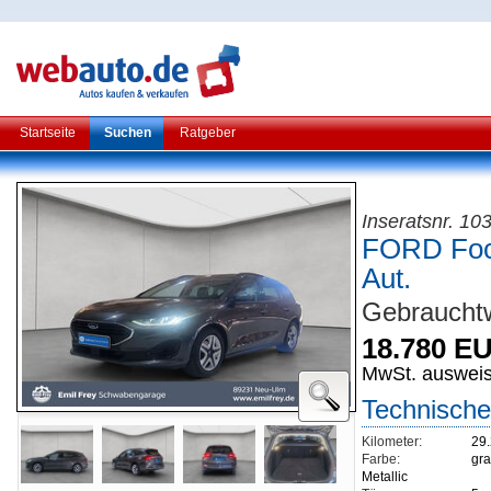
Startseite
Suchen
Ratgeber
Inseratsnr. 1
FORD Focu
Aut.
Gebrauchtw
18.780 E
MwSt. auswei
Technische
Kilometer:
29
Farbe:
gra
Metallic