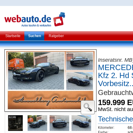
Startseite
Suchen
Ratgeber
Inseratsnr. M
MERCEDE
Kfz 2. Hd 
Vorbesitz..
Gebrauchtw
159.999 
MwSt. nicht a
Technische
Kilometer:
68
Farbe:
sc