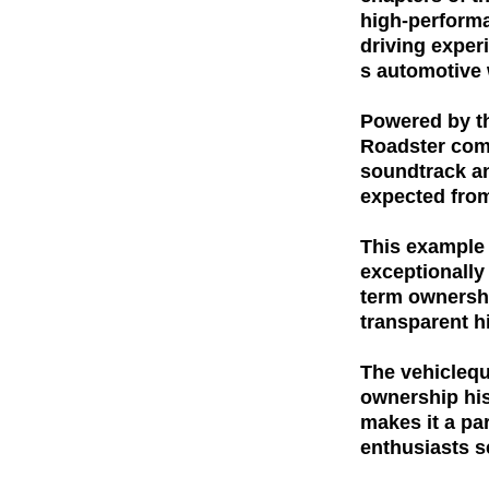
high-performa
driving exper
s automotive 
Powered by th
Roadster com
soundtrack an
expected from
This example 
exceptionally
term ownershi
transparent h
The vehiclequ
ownership hi
makes it a par
enthusiasts 