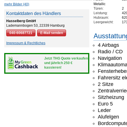
Metallic
mehr Bilder (40)
Türen:
2
Kontaktdaten des Händlers
Leistung:
42
Hubraum:
62
Hasselberg GmbH
Leergewicht:
17
Lademannbogen 53, 22339 Hamburg
040-60687721
E-Mail senden
Ausstattun
Impressum & Rechtliches
4 Airbags
Radio / CD
Navigation
Jetzt THG Quote verkaufen
und jährlich 250 €
Klimaautoma
kassieren!
Fensterheber
Fahrersitz el
2 Sitze
Zentralverri
Sitzheizung
Euro 5
Leder
Alufelgen
Bordcomput