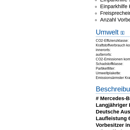
Einparkhilfe
Freisprechei
Anzahl Vorbe
Umwelt
CO2-Effizienzklasse:
Kraftstoffverbrauch ko
innerorts:
außerorts:
CO2-Emissionen komb
Schadstoffklasse:
Partikelfilter:
Umweltplakette:
Emissionsärmster Kraft
Beschreibu
# Mercedes-B
Langjähriger 
Deutsche Ausl
Laufleistung 6
Vorbesitzer i