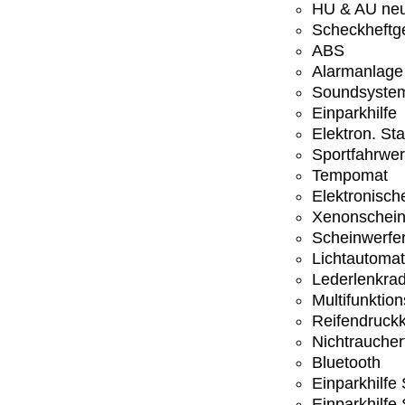
HU & AU ne
Scheckheftge
ABS
Alarmanlage
Soundsyste
Einparkhilfe
Elektron. St
Sportfahrwe
Tempomat
Elektronisc
Xenonschein
Scheinwerfer
Lichtautomat
Lederlenkra
Multifunktio
Reifendruckk
Nichtrauche
Bluetooth
Einparkhilfe
Einparkhilfe