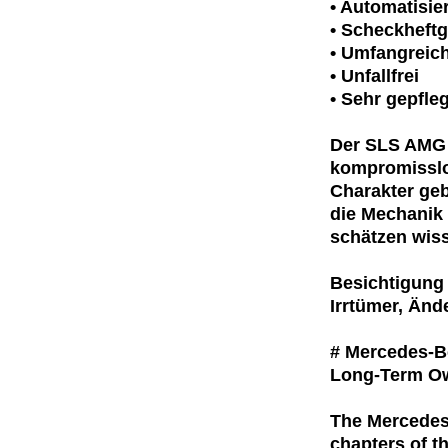
• Automatisi
• Scheckheftg
• Umfangreic
• Unfallfrei
• Sehr gepfl
Der SLS AMG R
kompromisslo
Charakter geb
die Mechanik 
schätzen wis
Besichtigung
Irrtümer, Än
# Mercedes-B
Long-Term Ow
The Mercedes
chapters of t