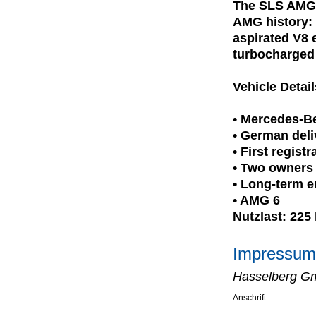
The SLS AMG 
AMG history: 
aspirated V8 
turbocharged 
Vehicle Detail
• Mercedes-B
• German deli
• First regist
• Two owners
• Long-term e
• AMG 6
Nutzlast: 225
Impressum 
Hasselberg 
Anschrift: