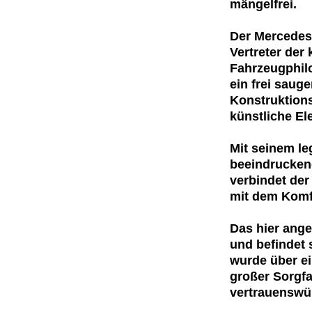
mängelfrei.
Der Mercedes-
Vertreter der
Fahrzeugphilo
ein frei saug
Konstruktions
künstliche El
Mit seinem le
beeindruckend
verbindet de
mit dem Komfo
Das hier ang
und befindet 
wurde über e
großer Sorgfa
vertrauenswü