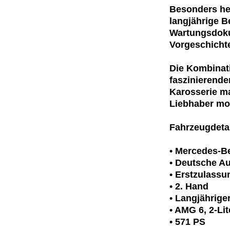
Besonders her
langjährige B
Wartungsdoku
Vorgeschicht
Die Kombinat
faszinierend
Karosserie m
Liebhaber mod
Fahrzeugdetai
• Mercedes-B
• Deutsche Au
• Erstzulassu
• 2. Hand
• Langjährige
• AMG 6, 2-Li
• 571 PS