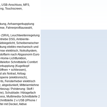
n, USB-Anschluss, MP3,
ung, Touchscreen,
eckung, Anhaengerkupplung
se, Fahrerprofilauswahl,
e (SRA), Leuchtweitenregelung
getriebe DSG, Ambiente-
Abbiegelicht, Scheibenwischer
nkung elektro-mechanisch und
se elektrisch, Notrufsystem,
dstoffarm nach Abgasnorm Euro
-Home-Lichtfunktion,
telefon Schnittstelle Comfort
gerkupplung (Kugelkopf
öffnen + schliessen),
d als Notrad, Airbag
sperre (elektronisch),
ts, Fensterheber elektrisch
D, abgedunkelt, Mittelarmlehne
bezug / Polsterung: Stoff /
itze), Schublade / Ablagefach
ess, Multimedia-Schnittstelle 2
nittstelle 2 x USB (iPhone /
l mit Deckel, Aktive