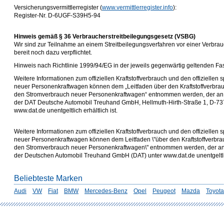
Versicherungsvermittlerregister (
www.vermittlerregister.info
):
Register-Nr. D-6UGF-S39H5-94
Hinweis gemäß § 36 Verbraucherstreitbeilegungsgesetz (VSBG)
Wir sind zur Teilnahme an einem Streitbeilegungsverfahren vor einer Verbra
bereit noch dazu verpflichtet.
Hinweis nach Richtlinie 1999/94/EG in der jeweils gegenwärtig geltenden Fa
Weitere Informationen zum offiziellen Kraftstoffverbrauch und den offizielle
neuer Personenkraftwagen können dem „Leitfaden über den Kraftstoffverbra
den Stromverbrauch neuer Personenkraftwagen“ entnommen werden, der an a
der DAT Deutsche Automobil Treuhand GmbH, Hellmuth-Hirth-Straße 1, D-737
www.dat.de unentgeltlich erhältlich ist.
Weitere Informationen zum offiziellen Kraftstoffverbrauch und den offizielle
neuer Personenkraftwagen können dem Leitfaden \"über den Kraftstoffverbr
den Stromverbrauch neuer Personenkraftwagen\" entnommen werden, der an a
der Deutschen Automobil Treuhand GmbH (DAT) unter www.dat.de unentgeltlich
Beliebteste Marken
Audi
VW
Fiat
BMW
Mercedes-Benz
Opel
Peugeot
Mazda
Toyota