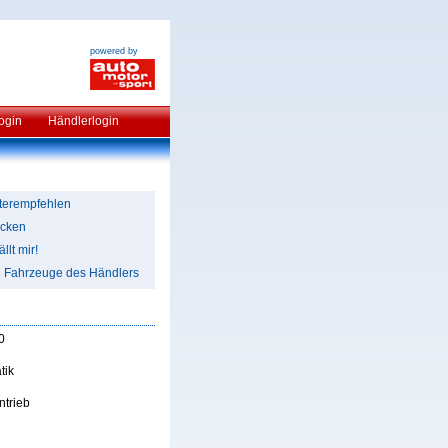
powered by
ogin
Händlerlogin
terempfehlen
cken
llt mir!
e Fahrzeuge des Händlers
0
tik
ntrieb