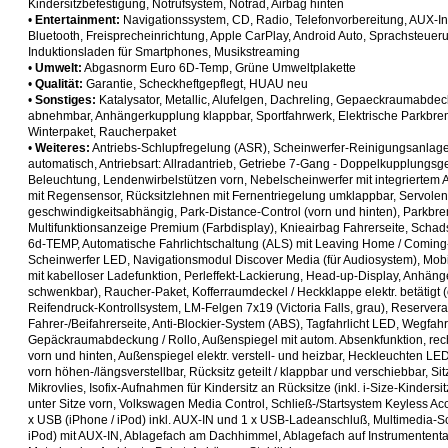
Kindersitzbefestigung, Notrufsystem, Notrad, Airbag hinten
•
Entertainment:
Navigationssystem, CD, Radio, Telefonvorbereitung, AUX-I
Bluetooth, Freisprecheinrichtung, Apple CarPlay, Android Auto, Sprachsteuer
Induktionsladen für Smartphones, Musikstreaming
•
Umwelt:
Abgasnorm Euro 6D-Temp, Grüne Umweltplakette
•
Qualität:
Garantie, Scheckheftgepflegt, HUAU neu
•
Sonstiges:
Katalysator, Metallic, Alufelgen, Dachreling, Gepaeckraumabd
abnehmbar, Anhängerkupplung klappbar, Sportfahrwerk, Elektrische Parkbrem
Winterpaket, Raucherpaket
•
Weiteres:
Antriebs-Schlupfregelung (ASR), Scheinwerfer-Reinigungsanlag
automatisch, Antriebsart: Allradantrieb, Getriebe 7-Gang - Doppelkupplungs
Beleuchtung, Lendenwirbelstützen vorn, Nebelscheinwerfer mit integriertem 
mit Regensensor, Rücksitzlehnen mit Fernentriegelung umklappbar, Servole
geschwindigkeitsabhängig, Park-Distance-Control (vorn und hinten), Parkbrem
Multifunktionsanzeige Premium (Farbdisplay), Knieairbag Fahrerseite, Scha
6d-TEMP, Automatische Fahrlichtschaltung (ALS) mit Leaving Home / Coming
Scheinwerfer LED, Navigationsmodul Discover Media (für Audiosystem), Mobil
mit kabelloser Ladefunktion, Perleffekt-Lackierung, Head-up-Display, Anhän
schwenkbar), Raucher-Paket, Kofferraumdeckel / Heckklappe elektr. betätigt (
Reifendruck-Kontrollsystem, LM-Felgen 7x19 (Victoria Falls, grau), Reservera
Fahrer-/Beifahrerseite, Anti-Blockier-System (ABS), Tagfahrlicht LED, Wegfahr
Gepäckraumabdeckung / Rollo, Außenspiegel mit autom. Absenkfunktion, rech
vorn und hinten, Außenspiegel elektr. verstell- und heizbar, Heckleuchten LE
vorn höhen-/längsverstellbar, Rücksitz geteilt / klappbar und verschiebbar, Sitz
Mikrovlies, Isofix-Aufnahmen für Kindersitz an Rücksitze (inkl. i-Size-Kinders
unter Sitze vorn, Volkswagen Media Control, Schließ-/Startsystem Keyless Acc
x USB (iPhone / iPod) inkl. AUX-IN und 1 x USB-Ladeanschluß, Multimedia-Sch
iPod) mit AUX-IN, Ablagefach am Dachhimmel, Ablagefach auf Instrumententafe