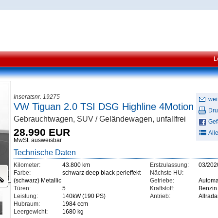
L
Inseratsnr. 19275
wei
VW Tiguan 2.0 TSI DSG Highline 4Motion
Dru
Gebrauchtwagen, SUV / Geländewagen, unfallfrei
Gefä
28.990 EUR
All
MwSt. ausweisbar
Technische Daten
Kilometer:
43.800 km
Erstzulassung:
03/202
Farbe:
schwarz deep black perleffekt
Nächste HU:
(schwarz) Metallic
Getriebe:
Automa
Türen:
5
Kraftstoff:
Benzin
Leistung:
140kW (190 PS)
Antrieb:
Allrada
Hubraum:
1984 ccm
Leergewicht:
1680 kg