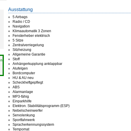
Ausstattung
5 Airbags
Radio / CD
Navigation
Klimaautomatik 3 Zonen
Fensterheber elektrisch
5 Sitze
Zentralverriegelung
Sitzheizung
Allgemeine Garantie
Stoff
en
Anhängerkupplung anklappbar
Alufelgen
Bordcomputer
HU & AU neu
Scheckheftgepflegt
ABS
Alarmanlage
MP3-fähig
Einparkhilfe
Elektron. Stabilitätsprogramm (ESP)
Nebelscheinwerfer
Servolenkung
Sportfahrwerk
Spracherkennungssystem
Tempomat