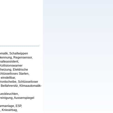
utomatik, Schaltwippen
erkennung, Regensensor,
alteassistent,
Kollisionswarner
zheizung, Elektrische
hlüsselloses Starten,
einstellbar,
rontscheibe, Schlüsselloser
eifahrersitz, Klimaautomatik-
ueckleuchten,
reinigung, Aussenspiegel
larmanlage, ESP,
, Knieairbag,