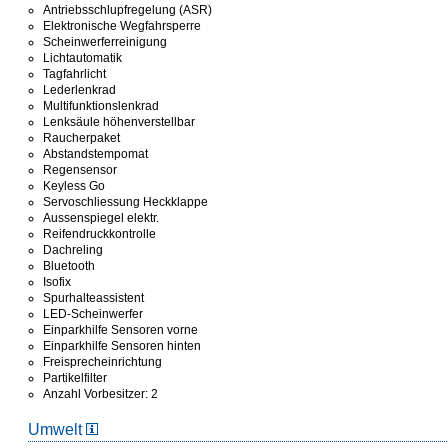
Antriebsschlupfregelung (ASR)
Elektronische Wegfahrsperre
Scheinwerferreinigung
Lichtautomatik
Tagfahrlicht
Lederlenkrad
Multifunktionslenkrad
Lenksäule höhenverstellbar
Raucherpaket
Abstandstempomat
Regensensor
Keyless Go
Servoschliessung Heckklappe
Aussenspiegel elektr.
Reifendruckkontrolle
Dachreling
Bluetooth
Isofix
Spurhalteassistent
LED-Scheinwerfer
Einparkhilfe Sensoren vorne
Einparkhilfe Sensoren hinten
Freisprecheinrichtung
Partikelfilter
Anzahl Vorbesitzer: 2
Umwelt