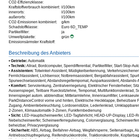
CO2-Effizienzklasse:
Kraftstoffverbrauch kombiniert:
l/100km
innerorts:
l/100km
außerorts:
l/100km
CO2-Emissionen kombiniert:
g/km
Schadstoffklasse:
Euro 6D_TEMP
Partikelfilter:
ja
Umweltplakette:
grün
Emissionsärmster Kraftstoff:
Beschreibung des Anbieters
•
Getriebe:
Automatik
•
Technik:
Allrad, Bordcomputer, Sperrdifferential, Partikelfilter, Start-Stop-A
•
Assistenten:
Totwinkel-Assistent, Müdigkeitserkennung, Verkehrszeichen
Fernlichtassistent, Lichtsensor, Notbremsassistent, Bergabfahrassistent, Spurh
Spurwechselassistent, Abstandsregeltempomat, Ausparkassistent, Abstands-/
•
Komfort:
Servolenkung, Zentralverriegelung, Elektrischer Fensterheber, Sit
Aussenspiegel, Teilbare Ruecksitzlehne, Tempomat, Multifunktionslenkrad, Sc
Innenspiegel autom. abblendbar, Mittelarmlehne, Innenraumfilter, Lenksaeule 
ParkDistanceControl vorne und hinten, Elektrische Heckklappe, Beheizbare F
Zugang, Ambientebeleuchtung, Lordosenstütze, Lederlenkrad, Umklappbarer B
2-Zonen, Klimaautomatik-3-Zonen, Funkfernbedienung
•
Sicht:
LED-Hauptscheinwerfer, LED-Tagfahrlicht, HEAD-UP-Display, LED-R
Nebelscheinwerfer, Scheinwerferregulierung, Colorverglasung, Scheinwerfer
beheizbar, Privacyverglasung
•
Sicherheit:
ABS, Airbag, Beifahrer-Airbag, Wegfahrsperre, Seitenairbags, A
Antriebsschlupfregelung, Reifendruckkontrolle, Traktionskontrolle, Kopfairbag