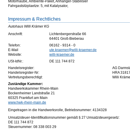
Motorhaube, Ambiente-Paket, Anhänger-Stabilisier
Fahrgastsitzplaetze: 5, mit Katalysator,
Impressum & Rechtliches
Autohaus Willi Krämer KG
Anschrift:
Lichtenbergerstraße 66
64401 Groß-Bieberau
Telefon:
06162 - 9314 - 0
E-Mail
ute.kraemer@willi-kraemer.de
Website:
willi-kraemer.de
USt-IdNr.:
DE 111 744 872
Handelsregister:
AG Darmst
Handelsregister-Nr:
HRA 3181
Vertretungsberechtigt:
Willi Kräme
Zuständige Kammer:
Handwerkskammer Rhein-Main
Bockenheimer Landstraße 21
60325 Frankfurt am Main
www.hwk-rhein-main.de
Eingetragen in die Handwerksrolle, Betriebsnummer: 4134328
Umsatzsteuer-Identifikationsnummer gemäß § 27 Umsatzsteuergesetz:
DE 111 744 872
Steuernummer: 08 338 003 29