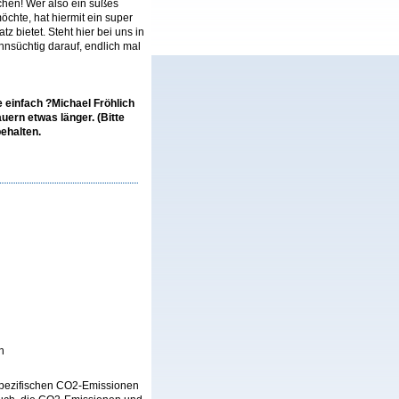
chen! Wer also ein süßes
öchte, hat hiermit ein super
 bietet. Steht hier bei uns in
hnsüchtig darauf, endlich mal
e einfach ?Michael Fröhlich
auern etwas länger. (Bitte
ehalten.
h
n spezifischen CO2-Emissionen