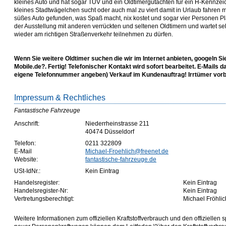
kleines Auto und hat sogar TÜV und ein Oldtimergutachten für ein H-Kennzei
kleines Stadtwägelchen sucht oder auch mal zu viert damit in Urlaub fahren m
süßes Auto gefunden, was Spaß macht, nix kostet und sogar vier Personen Platz
der Ausstellung mit anderen verrückten und seltenen Oldtimern und wartet se
wieder am richtigen Straßenverkehr teilnehmen zu dürfen.
Wenn Sie weitere Oldtimer suchen die wir im Internet anbieten, googeln Si
Mobile.de?. Fertig! Telefonischer Kontakt wird sofort bearbeitet. E-Mails d
eigene Telefonnummer angeben) Verkauf im Kundenauftrag! Irrtümer vorb
Impressum & Rechtliches
Fantastische Fahrzeuge
Anschrift:
Niederrheinstrasse 211
40474 Düsseldorf
Telefon:
0211 322809
E-Mail
Michael-Froehlich@freenet.de
Website:
fantastische-fahrzeuge.de
USt-IdNr.:
Kein Eintrag
Handelsregister:
Kein Eintrag
Handelsregister-Nr:
Kein Eintrag
Vertretungsberechtigt:
Michael Fröhlic
Weitere Informationen zum offiziellen Kraftstoffverbrauch und den offizielle