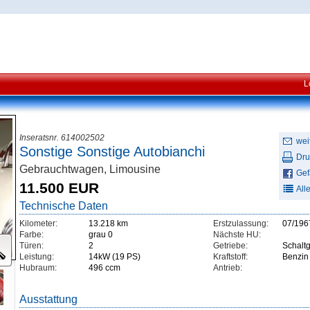
L
Inseratsnr. 614002502
wei
Sonstige Sonstige Autobianchi
Dru
Gebrauchtwagen, Limousine
Gefä
11.500 EUR
All
Technische Daten
Kilometer:
13.218 km
Erstzulassung:
07/196
Farbe:
grau 0
Nächste HU:
Türen:
2
Getriebe:
Schaltg
Leistung:
14kW (19 PS)
Kraftstoff:
Benzin
Hubraum:
496 ccm
Antrieb:
Ausstattung