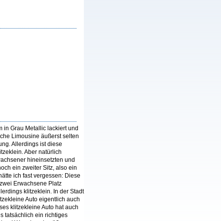
in Grau Metallic lackiert und
liche Limousine äußerst selten
g. Allerdings ist diese
tzeklein. Aber natürlich
rwachsener hineinsetzten und
ch ein zweiter Sitz, also ein
ätte ich fast vergessen: Diese
 zwei Erwachsene Platz
erdings klitzeklein. In der Stadt
zekleine Auto eigentlich auch
es klitzekleine Auto hat auch
 tatsächlich ein richtiges