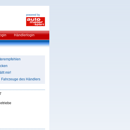
powered by
ogin
Händlerlogin
terempfehlen
cken
llt mir!
e Fahrzeuge des Händlers
7
etriebe