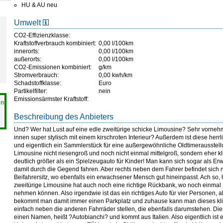
HU & AU neu
Umwelt
CO2-Effizienzklasse:
Kraftstoffverbrauch kombiniert:
0,00 l/100km
innerorts:
0,00 l/100km
außerorts:
0,00 l/100km
CO2-Emissionen kombiniert:
g/km
Stromverbrauch:
0,00 kwh/km
Schadstoffklasse:
Euro
Partikelfilter:
nein
Emissionsärmster Kraftstoff:
en
Beschreibung des Anbieters
Und? Wer hat Lust auf eine edle zweitürige schicke Limousine? Sehr vornehm 
innen super stylisch mit einem kirschroten Interieur? Außerdem ist diese herr
und eigentlich ein Sammlerstück für eine außergewöhnliche Oldtimerausstellun
Limousine nicht riesengroß und noch nicht einmal mittelgroß, sondern eher kli
deutlich größer als ein Spielzeugauto für Kinder! Man kann sich sogar als E
damit durch die Gegend fahren. Aber rechts neben dem Fahrer befindet sich no
Beifahrersitz, wo ebenfalls ein erwachsener Mensch gut hineinpasst. Ach so, h
zweitürige Limousine hat auch noch eine richtige Rückbank, wo noch einmal
nehmen können. Also irgendwie ist das ein richtiges Auto für vier Personen, all
bekommt man damit immer einen Parkplatz und zuhause kann man dieses klit
einfach neben die anderen Fahrräder stellen, die ebenfalls darumstehen. Dies
einen Namen, heißt ?Autobianchi? und kommt aus Italien. Also eigentlich ist es