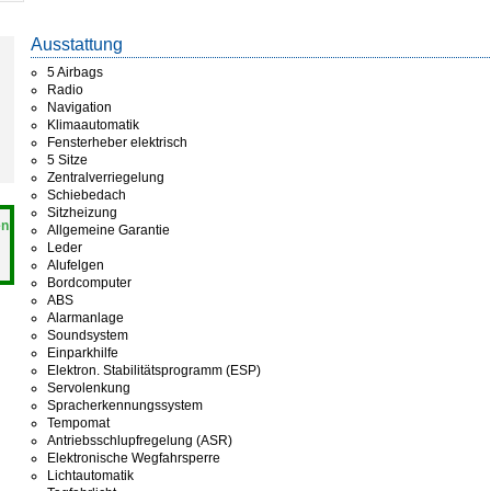
Ausstattung
5 Airbags
Radio
Navigation
Klimaautomatik
Fensterheber elektrisch
5 Sitze
Zentralverriegelung
Schiebedach
Sitzheizung
en
Allgemeine Garantie
Leder
Alufelgen
Bordcomputer
ABS
Alarmanlage
Soundsystem
Einparkhilfe
Elektron. Stabilitätsprogramm (ESP)
Servolenkung
Spracherkennungssystem
Tempomat
Antriebsschlupfregelung (ASR)
Elektronische Wegfahrsperre
Lichtautomatik