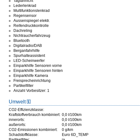
Tagfahrlicht
Lederlenkrad
Multifunktionslenkrad
Regensensor
Aussenspiegel elektr.
Reifendruckkontrolle
Dachreling
Nichtraucherfahrzeug
Bluetooth
Digitalradio/DAB
Berganfahrhilfe
Spurhalteassistent
LED-Scheinwerfer
Einparkhilfe Sensoren vorne
Einparkhilfe Sensoren hinten
Einparkhilfe Kamera
Freisprecheinrichtung
Partikelfilter
Anzahl Vorbesitzer: 1
Umwelt
CO2-Effizienzklasse:
Kraftstoffverbrauch kombiniert:
0,0 l/100km
innerorts:
0,0 l/100km
außerorts:
0,0 l/100km
CO2-Emissionen kombiniert:
0 g/km
Schadstoffklasse:
Euro 6D_TEMP
Partikelfilter:
ja