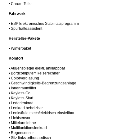
• Chrom-Teile
Fahrwerk
• ESP Elektronisches Stabilitätsprogramm
• Spurhalteassistent
Hersteller-Pakete
• Winterpaket
Komfort
• Außenspiegel elektr. anklappbar
• Bordcomputer/ Reiserechner
• Colorverglasung
• Geschwindigkeits-Begrenzungsanlage
• Innenraumfilter
• Keyless-Go
• Keyless-Start
• Lederlenkrad
• Lenkrad beheizbar
• Lenksäule mech/elektrisch einstellbar
• Lichtsensor
• Mittelarmlehne
• Multifunktionslenkrad
• Regensensor
• Sitz links orthopaedisch