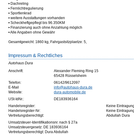
• Dachreling
• Fernlichtregulierung
• Sportlenkrad
• weitere Ausstattungen vorhanden
• Scheckheftgepflegt bis 96.350KM
• Finanzierung auch ohne Anzahlung möglich
• Alle Angaben ohne Gewähr
Gesamtgewicht: 1860 kg, Fahrgastsitzplaetze: 5,
Impressum & Rechtliches
Autohaus Dura
Anschrift:
Alexander Fleming Ring 15
65428 Rüsselsheim
Telefon:
06142/9612097
E-Mail
info@autohaus-dura.de
Website:
dura-automobile.de
USt-IdNr.:
DE183936164
Handelsregister:
Keine Eintragun
Handelsregister-Nr:
Keine Eintragun
Vertretungsberechtigt:
Abdullah Dura
Umsatzsteuer-Identifikationsnr. nach § 27a
Umsatzsteuergesetz: DE 183936164
Vertretungsberechtigt: Dura Abdullah