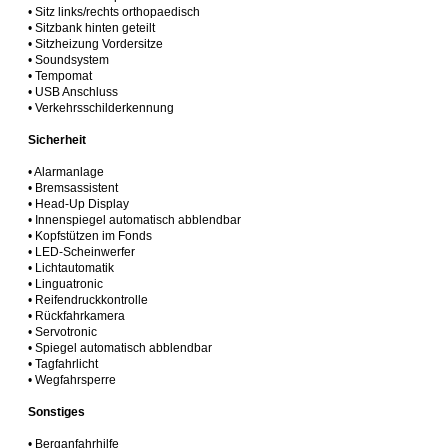
• Sitz links/rechts orthopaedisch
• Sitzbank hinten geteilt
• Sitzheizung Vordersitze
• Soundsystem
• Tempomat
• USB Anschluss
• Verkehrsschilderkennung
Sicherheit
• Alarmanlage
• Bremsassistent
• Head-Up Display
• Innenspiegel automatisch abblendbar
• Kopfstützen im Fonds
• LED-Scheinwerfer
• Lichtautomatik
• Linguatronic
• Reifendruckkontrolle
• Rückfahrkamera
• Servotronic
• Spiegel automatisch abblendbar
• Tagfahrlicht
• Wegfahrsperre
Sonstiges
• Berganfahrhilfe