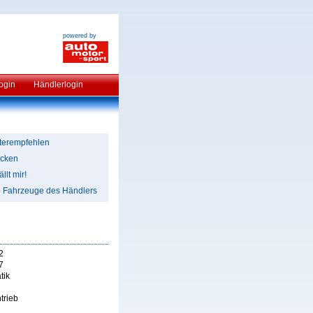
powered by
ogin
Händlerlogin
terempfehlen
cken
llt mir!
e Fahrzeuge des Händlers
2
7
tik
trieb