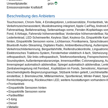
Umweltplakette:
grün
Emissionsärmster Kraftstoff:
Beschreibung des Anbieters
Touchscreen, Chrom-Teile, 4 Einstiegstüren, Lordosenstütze, Frontantrieb, 
Verkehrszeichenassistent, Musikstreaming integriert, Apple CarPlay, Android
Fahrerairbag, Beifahrerairbag, Seitenairbags vorne, Fenster-/Kopfairbags vor
Fond, 6 Airbags, Fahrersitz höhenverstellbar, Vordersitze höhenverstellbar, Na
Lederlenkrad, LED-Scheinwerfer, Keyless Start, Keyless-Go, Einparkhilfe Ka
hinten, Einparkhilfe Sensoren vorne, Lichtsensor, Frontkamera, Sprachsteuer
Bluetooth Audio-Streaming, Digitales Radio, Ambientbeleuchtung, Außenspiege
Verkehrsschilderkennung, Berganfahrhilfe, Reifendruckkontrolle, Linguatronic,
Elektronisches Traktions-System, Fensterheber elektrisch 4-fach, Sitzheizung V
orthopaedisch, Sitz links orthopaedisch, Telefonvorbereitung, Freisprecheinr
Soundsystem, Außentemperaturanzeige, Innenraumfilter, Colorverglasung, A
Innenspiegel automatisch abblendbar, Spiegel automatisch abblendbar, Lenk
Zentralverriegelung mit Fernbed., Kopfstützen im Fonds, Servotronic, Alarman
Geschwindigkeits-Begrenzungsanlage, Sitzbank hinten geteilt, Leichtmetallfe
einstellbar, 3. Bremsleuchte, Mittelarmlehne, Sportlenkrad, Winter-Paket, Spur
Fernlichtregulierung, Rückleuchten LED, weitere Ausstattungen vorhanden• 
• Frontantrieb
• Einparkhilfe Sensoren hinten
• Einparkhilfe Sensoren vorne
• Partikelfilter
• 5-türig
• Diesel
• Metallic