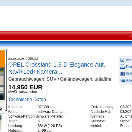
L
Inseratsnr. 139052
wei
OPEL Crossland 1.5 D Elegance Aut.
Dru
Navi+Led+Kamera...
Gefä
Gebrauchtwagen, SUV / Geländewagen, unfallfrei
All
14.950 EUR
MwSt. ausweisbar
Technische Daten
Kilometer:
97.300 km
Erstzulassung:
03/202
Farbe:
schwarz Diamant
Nächste HU:
03/202
Schwarz/Karbon Schwarz Metallic
Getriebe:
Automa
Türen:
5
Kraftstoff:
Diesel
Leistung:
88kW (120 PS)
Antrieb:
Frontan
Hubraum:
1499 ccm