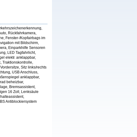
Verkehrszeichenerkennung,
 Auto, Rückfahrkamera,
ne, Fenster-/Kopfairbags im
vigation mit Bildschirm,
mera, Einparkhilfe Sensoren
ung, LED Tagfahrlicht,
l elektr. anklappbar,
 Traktionskontrolle,
ordersitze, Sitz links/rechts
ichtung, USB Anschluss,
ußenspiegel anklappbar,
rad beheizbar,
lage, Bremsassistent,
lgen 16 Zoll, Lenksäule
halteassistent,
ABS Antiblockiersystem