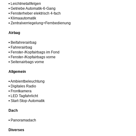
• Leichtmetallfelgen
• Getriebe Automatik-6-Gang
• Fensterheber elektrisch 4-fach
• Klimaautomatik
• Zentralverriegelung+Fernbedienung
Airbag
• Beifahrerairbag
• Fahrerairbag
• Fenster-/Kopfairbags im Fond
• Fenster-/Kopfairbags vorne
• Seitenairbags vorne
Allgemein
• Ambientbeleuchtung
• Digitales Radio
• Frontkamera
• LED Tagfahrlicht
• Start-Stop-Automatik
Dach
• Panoramadach
Diverses