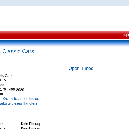
Logi
e Classic Cars
Open Times
ssic Cars
e 15
fen
170 - 400 9898
ull
lle@classiccars-online.de
ebsite dieses Händlers
m
er
Kein Eintrag
ernr
Kein Eintrag