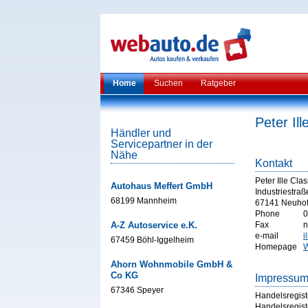
Home
Suchen
Ratgeber
Peter Ill
Händler und
Servicepartner in der
Nähe
Kontakt
Peter Ille Cla
Autohaus Meffert GmbH
Industriestraß
68199 Mannheim
67141 Neuho
Phone
0
A-Z Autoservice e.K.
Fax
n
e-mail
i
67459 Böhl-Iggelheim
Homepage
W
Ahorn Wohnmobile GmbH &
Co KG
Impressu
67346 Speyer
Handelsregist
Handelsregist