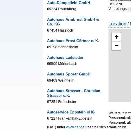
Auto-Dümpelfeld GmbH
USt-IdNr.
Vertretungsbe
69234 Rauenberg
Autohaus Armbrust GmbH &
Location /
Co. KG
67454 Hassloch
+
Autohaus Ernst Gärtner e. K.
−
69198 Schriesheim
Autohaus Ladstetter
69509 Mörlenbach
Autohaus Sporer GmbH
69469 Weinheim
Autohaus Strasser - Christian
Strasser e.K.
67251 Freinsheim
Autoservice Eppstein oHG
Weitere Infor
Personenkraft
67227 Frankenthal-Eppstein
Personenkraf
(DAT) unter
www.dat.de
unentgeltlich erhältlich ist.