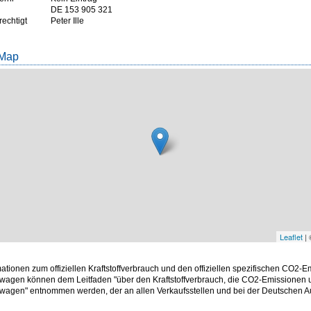
DE 153 905 321
rechtigt
Peter Ille
 Map
Leaflet
|
mationen zum offiziellen Kraftstoffverbrauch und den offiziellen spezifischen CO2-
wagen können dem Leitfaden "über den Kraftstoffverbrauch, die CO2-Emissionen
twagen" entnommen werden, der an allen Verkaufsstellen und bei der Deutschen