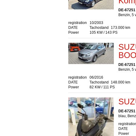
Kom
DE-67251
Benzin, 5 
registration
10/2003
DATE
Tachostand
173.000 km
Power
105 KW / 143 PS
SUZU
BOO
DE-67251
Benzin, 5 
registration
06/2016
DATE
Tachostand
148.000 km
Power
82 KW / 111 PS
SUZ
DE-67251
blau, Ben
registratio
DATE
Power