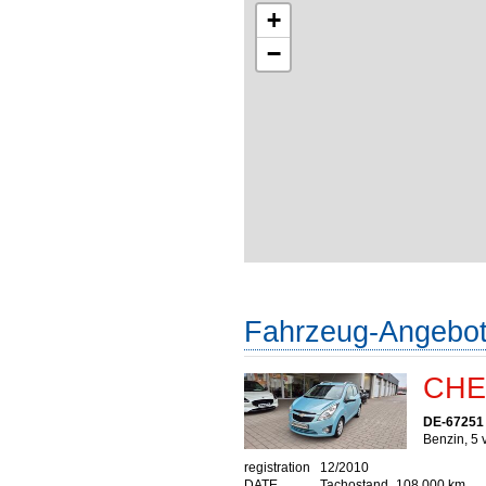
+
−
Fahrzeug-Angebo
CHE
DE-67251
Benzin, 5 
registration
12/2010
DATE
Tachostand
108.000 km