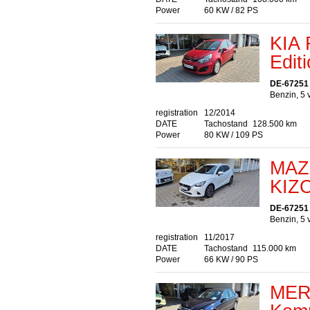
Power
60 KW / 82 PS
KIA 
Edit
DE-67251
Benzin, 5 
registration
12/2014
DATE
Tachostand
128.500 km
Power
80 KW / 109 PS
MAZ
KIZ
DE-67251
Benzin, 5 
registration
11/2017
DATE
Tachostand
115.000 km
Power
66 KW / 90 PS
MER