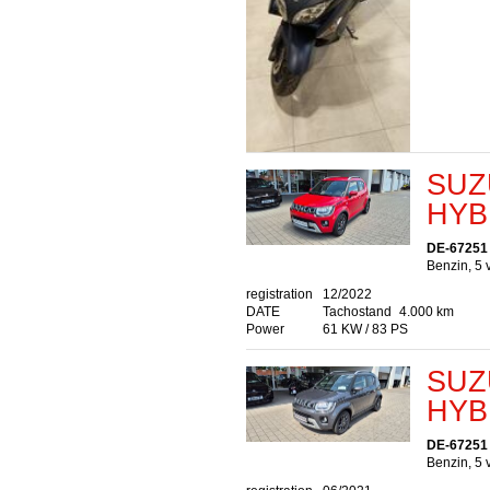
SUZU
HYB
DE-67251
Benzin, 5 
registration
12/2022
DATE
Tachostand
4.000 km
Power
61 KW / 83 PS
SUZU
HYB
DE-67251
Benzin, 5 