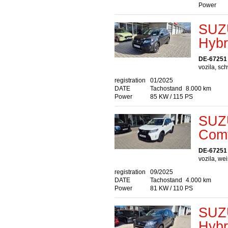
Power
SUZU
Hybr
DE-67251
vozila, sc
registration
01/2025
DATE
Tachostand
8.000 km
Power
85 KW / 115 PS
SUZU
Comf
DE-67251
vozila, we
registration
09/2025
DATE
Tachostand
4.000 km
Power
81 KW / 110 PS
SUZU
Hybr