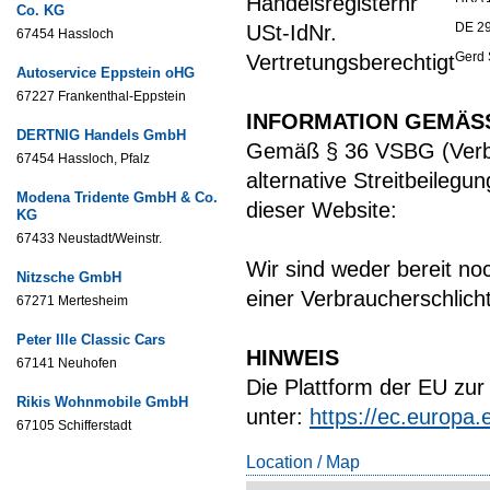
Handelsregisternr
Co. KG
DE 2
USt-IdNr.
67454 Hassloch
Gerd 
Vertretungsberechtigt
Autoservice Eppstein oHG
67227 Frankenthal-Eppstein
INFORMATION GEMÄSS
DERTNIG Handels GmbH
Gemäß § 36 VSBG (Verbr
67454 Hassloch, Pfalz
alternative Streitbeilegu
Modena Tridente GmbH & Co.
dieser Website:
KG
67433 Neustadt/Weinstr.
Wir sind weder bereit noc
Nitzsche GmbH
einer Verbraucherschlich
67271 Mertesheim
Peter Ille Classic Cars
HINWEIS
67141 Neuhofen
Die Plattform der EU zur 
Rikis Wohnmobile GmbH
unter:
https://ec.europa
67105 Schifferstadt
Location / Map