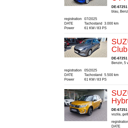
DE-67251
blau, Benz
registration
07/2025
DATE
Tachostand
3.000 km
Power
61 KW / 83 PS
SUZU
Club
DE-67251
Benzin, 5 
registration
05/2025
DATE
Tachostand
5.500 km
Power
61 KW / 83 PS
SUZU
Hybr
DE-67251
vozila, gel
registratio
DATE