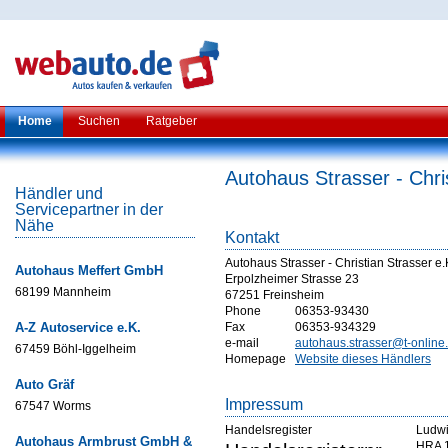
Home
Suchen
Ratgeber
Autohaus Strasser - Chri
Händler und
Servicepartner in der
Nähe
Kontakt
Autohaus Strasser - Christian Strasser e.
Autohaus Meffert GmbH
Erpolzheimer Strasse 23
68199 Mannheim
67251 Freinsheim
Phone
06353-93430
A-Z Autoservice e.K.
Fax
06353-934329
e-mail
autohaus.strasser@t-online
67459 Böhl-Iggelheim
Homepage
Website dieses Händlers
Auto Gräf
Impressum
67547 Worms
Handelsregister
Ludw
Autohaus Armbrust GmbH &
HRA 