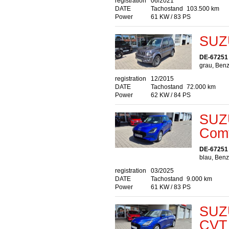
registration
06/2021
DATE
Tachostand
103.500 km
Power
61 KW / 83 PS
SUZU
DE-67251
grau, Benz
registration
12/2015
DATE
Tachostand
72.000 km
Power
62 KW / 84 PS
SUZU
Comf
DE-67251
blau, Benz
registration
03/2025
DATE
Tachostand
9.000 km
Power
61 KW / 83 PS
SUZU
CVT