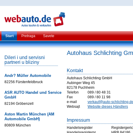
Start
Pretraga
Savete
Autohaus Schlichting G
Dileri i und servisni
partneri u bliziny
Kontakt
Andr? Müller Automobile
Autohaus Schlichting GmbH
82256 Fürstenfeldbruck
Aubinger Weg 45
82178 Puchheim
ASR AUTO Handel und Service
Telefon
089 / 80 48 31
GmbH
Fax
089 / 80 11 98
e-mail
verkauf@auto-schlichting.d
82194 Gröbenzell
Websajt
Website dieses Händlers
Aston Martin München (AM
Automobile GmbH)
Impressum
80809 München
Handelsregister
Registergeri
Handelsregisternr
HRB 84186