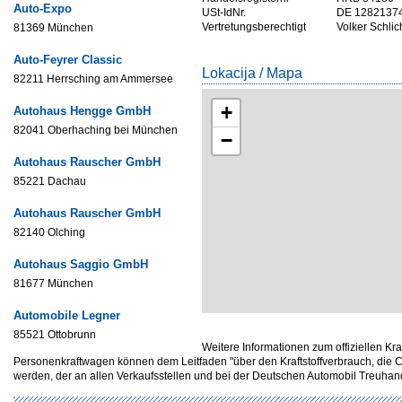
Auto-Expo
USt-IdNr.
DE 1282137
Vertretungsberechtigt
Volker Schlic
81369 München
Auto-Feyrer Classic
Lokacija / Mapa
82211 Herrsching am Ammersee
+
Autohaus Hengge GmbH
82041 Oberhaching bei München
−
Autohaus Rauscher GmbH
85221 Dachau
Autohaus Rauscher GmbH
82140 Olching
Autohaus Saggio GmbH
81677 München
Automobile Legner
85521 Ottobrunn
Weitere Informationen zum offiziellen Kr
Personenkraftwagen können dem Leitfaden "über den Kraftstoffverbrauch, d
werden, der an allen Verkaufsstellen und bei der Deutschen Automobil Treuh