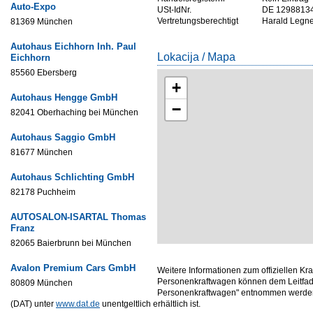
Auto-Expo
USt-IdNr.
DE 1298813
Vertretungsberechtigt
Harald Legne
81369 München
Autohaus Eichhorn Inh. Paul
Lokacija / Mapa
Eichhorn
85560 Ebersberg
+
Autohaus Hengge GmbH
−
82041 Oberhaching bei München
Autohaus Saggio GmbH
81677 München
Autohaus Schlichting GmbH
82178 Puchheim
AUTOSALON-ISARTAL Thomas
Franz
82065 Baierbrunn bei München
Avalon Premium Cars GmbH
Weitere Informationen zum offiziellen Kr
Personenkraftwagen können dem Leitfade
80809 München
Personenkraftwagen" entnommen werden,
(DAT) unter
www.dat.de
unentgeltlich erhältlich ist.