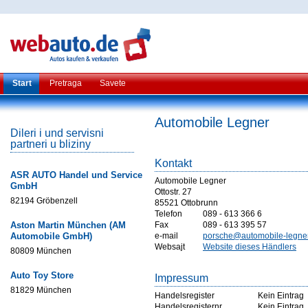
Start
Pretraga
Savete
Automobile Legner
Dileri i und servisni
partneri u bliziny
Kontakt
ASR AUTO Handel und Service
Automobile Legner
GmbH
Ottostr. 27
82194 Gröbenzell
85521 Ottobrunn
Telefon
089 - 613 366 6
Aston Martin München (AM
Fax
089 - 613 395 57
Automobile GmbH)
e-mail
porsche@automobile-legne
Websajt
Website dieses Händlers
80809 München
Auto Toy Store
Impressum
81829 München
Handelsregister
Kein Eintrag
Handelsregisternr
Kein Eintrag